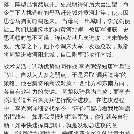
落，阵型已悄然展开。史思明得知后大喜过望，命
令手下人挑选好的母马赶赴城外黄河北岸，使其因
思念马驹而嘶鸣起来。 当母马一出城时，李光弼便
让士兵们迅速蹚水跑向黄河北岸，被唐军捕获。史
思明顿时怒不可遏，连续发动几次进攻，均未能奏
效。无奈之下，他下令调来大军，发起总攻，派部
将周挚进攻河阳北城，自己则率部攻打南城。
战术灵活：调动优势协同作战 李光弼深知唐军兵强
马壮、自以为人多之弱点，于是采取“调兵遣将”的
策略。他召集将领商议对策：“西北方和东南方向，
各自有战斗力的关键。”周挚以骑兵为主攻，而李光
弼则派遣五百名骑兵进行配合进攻。 在进攻过程
中，李光弼详细交代军令：“请你们留心看我用军旗
指挥战斗。如果我慢慢地挥舞军旗，你们就各自行
动；如果快速挥舞旗帜，就是发动总进攻的意
思。”这番话如同惊雷，瞬间将双方军队的注意力拉