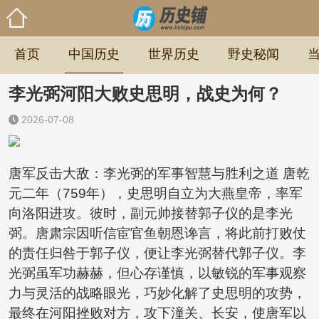
首页
中国历史
世界历史
野史秘闻
李光弼河阳大败史思明，战史为何？
2026-07-08
唐军反击大敌：李光弼的军事智慧与胜利之道 唐乾
元二年（759年），史思明自立为大燕皇帝，率军
向洛阳进攻。彼时，副元帅接替郭子仪的是李光
弼。唐肃宗因听信宦官鱼朝恩谗言，将此前打败仗
的责任归咎于郭子仪，便让李光弼替代郭子仪。李
光弼虽军功赫赫，但心存谨慎，以敏锐的军事观察
力与灵活的战略眼光，巧妙化解了史思明的攻势，
最终在河阳挫败对方，攻下潼关、长安，使唐军以