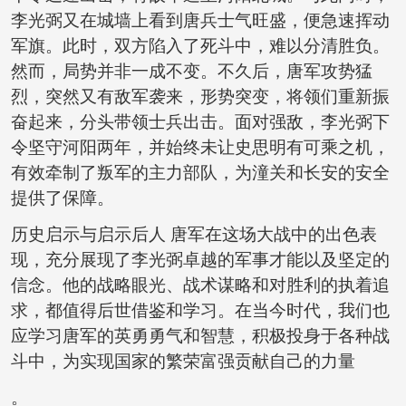
李光弼又在城墙上看到唐兵士气旺盛，便急速挥动
军旗。此时，双方陷入了死斗中，难以分清胜负。
然而，局势并非一成不变。不久后，唐军攻势猛
烈，突然又有敌军袭来，形势突变，将领们重新振
奋起来，分头带领士兵出击。面对强敌，李光弼下
令坚守河阳两年，并始终未让史思明有可乘之机，
有效牵制了叛军的主力部队，为潼关和长安的安全
提供了保障。
历史启示与启示后人 唐军在这场大战中的出色表
现，充分展现了李光弼卓越的军事才能以及坚定的
信念。他的战略眼光、战术谋略和对胜利的执着追
求，都值得后世借鉴和学习。在当今时代，我们也
应学习唐军的英勇勇气和智慧，积极投身于各种战
斗中，为实现国家的繁荣富强贡献自己的力量
。