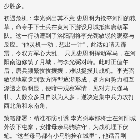
少胜多。
初遇危机：李光弼出其不意 史思明为抢夺河阳的粮
草，命令手下士兵在黄河下游设月城抵御唐朝军
队。这一行动遭到了洛阳副将李光弼敏锐的观察与
反应。“他灵机一动，想出一计”，此话如晴天霹
雳，令双方军心大乱。 只见史思明挥动军马，在河
阳南边修筑了月城，与李光弼对峙。此时正值午
后，唐兵频繁扰扰攘攘，难以捉摸其战机。李光弼
敏锐地察觉到敌方阵型逐渐形成，各方向势力相互
渗透之势明显，便暗中观察军情，见对方兵强马
壮、人数众多且自以为人多，遂决定集中兵力攻打
西北角和东南角。
策略部署：精准布防引诱 李光弼率部将士在河阳城
外设下屯寨，安排母亲马驹驻守，为战机埋下伏
笔。“这些母马都有小马驹拴在城里”，他话音刚