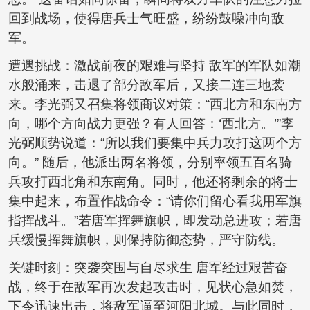
回到战场，使得唐兵士气旺盛，纷纷鼓噪冲向敌
军。
遭遇挑战：激战前夜的艰难与坚持 敌军的军队如潮
水般涌来，击退了部分敌军后，又接二连三地袭
来。李光弼又召集将领商议对策：“西北方和东南方
向，哪个方向战力更强？有人回答：‘西北方。’”李
光弼顺势说道：“所以我们要集中兵力攻打这两个方
向。” 随后，他派出两名将领，分别率领五百名骑
兵攻打西北角和东南角。同时，他还将剩余的将士
集中起来，布置作战命令：“请你们留心看我用军旗
指挥战斗。”若唐军挥舞旗帜，即发动总进攻；若唐
兵缓慢挥舞旗帜，则保持防御态势，严守防线。
关键时刻：突袭突围与自尽求生 唐军经过艰苦奋
战，终于在敌军再次发起攻击时，见状心急如焚，
下令迅速出击，将敌军逼至河阳北城。与此同时，