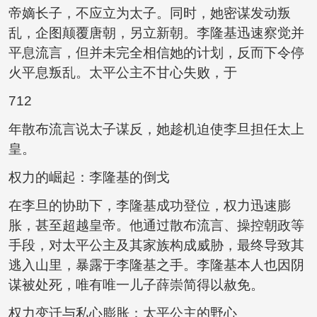
帝嫡长子，不应立为太子。同时，她密谋发动叛
乱，企图颠覆唐朝，另立新朝。李隆基迅速察觉并
平息流言，但并未完全相信她的计划，反而下令停
火平息叛乱。太平公主不甘心失败，于
712
年散布流言说太子谋反，她趁机迫使李旦担任太上
皇。
权力的崛起：李隆基的倒戈
在李旦的协助下，李隆基成功登位，权力迅速膨
胀，甚至超越皇帝。他通过散布流言、操控朝政等
手段，对太平公主及其家族构成威胁，最终导致其
逃入山里，暴露于李隆基之手。李隆基本人也因阴
谋被处死，唯有唯一儿子薛崇简得以赦免。
权力变迁与私心膨胀：太平公主的野心