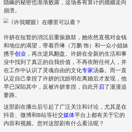
隐瞒的秘密也渐渐败露，这场各有算计的婚姻走向
崩溃。
许妍在短暂的消沉后重振旗鼓，她依然直视对金钱
和地位的渴望，带着乔琳（万鹏 饰）和一众小姐妹
携手
创业
，再次逆风翻盘。许妍在全新的生活和事
业中找到了真正的自我价值，不再依附任何人，并
在工作中认识了灵魂自由的文化
专家
汤淼。而一直
认定自己拿捏了许妍的沈皓明在离婚后才发现，他
早已深陷其中，反被许妍拿捏，自此开
启
了漫漫追
妻路。
这部剧在播出后引起了广泛关注和讨论，尤其是在
抖音、微博和B站等社交
媒体
平台上都有关于它的
内容和视频。您对这部剧有什么看法呢？