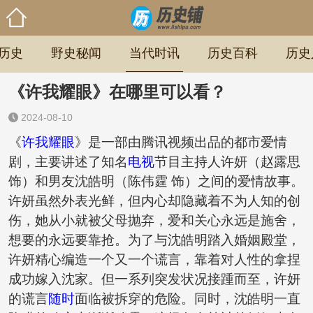
历史
野史秘闻
当代时讯
历史百科
历史
《许我耀眼》在哪里可以看？
2024-08-10
《
许我耀眼
》是一部由腾讯视频出品的都市爱情
剧，主要讲述了知名
电视
节目主持人许妍（赵露思
饰）和男友沈皓明（陈伟霆 饰）之间的爱情故事。
许妍虽然外表光鲜，但内心却隐藏着不为人知的创
伤，她从小就被父母抛弃，爱和关心永远是施舍，
想要的永远要靠抢。为了与沈皓明踏入婚姻殿堂，
许妍精心编造一个又一个谎言，靠着对人性的拿捏
成功嫁入沈家。但一系列突发状况接踵而至，许妍
的谎言
随时
面临被拆穿的危险。同时，沈皓明一直