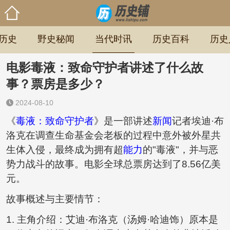
历史
野史秘闻
当代时讯
历史百科
历史
电影毒液：致命守护者讲述了什么故
事？票房是多少？
2024-08-10
《
毒液：致命守护者
》是一部讲述
新闻
记者埃迪·布
洛克在调查生命基金会老板的过程中意外被外星共
生体入侵，最终成为拥有超
能力
的"毒液"，并与恶
势力战斗的故事。电影全球总票房达到了8.56亿美
元。
故事概述与主要情节：
1. 主角介绍：艾迪·布洛克（汤姆·哈迪饰）原本是