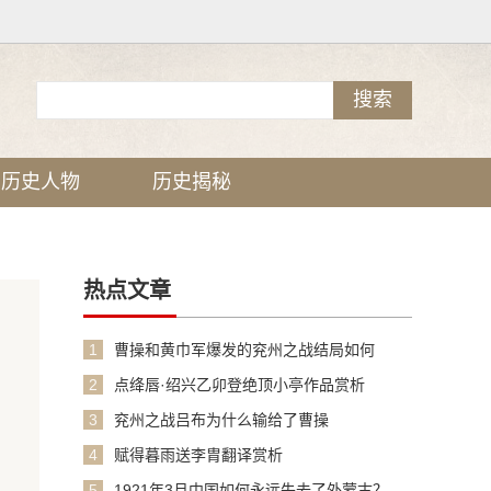
历史人物
历史揭秘
热点文章
1
曹操和黄巾军爆发的兖州之战结局如何
2
点绛唇·绍兴乙卯登绝顶小亭作品赏析
3
兖州之战吕布为什么输给了曹操
4
赋得暮雨送李胄翻译赏析
5
1921年3月中国如何永远失去了外蒙古？