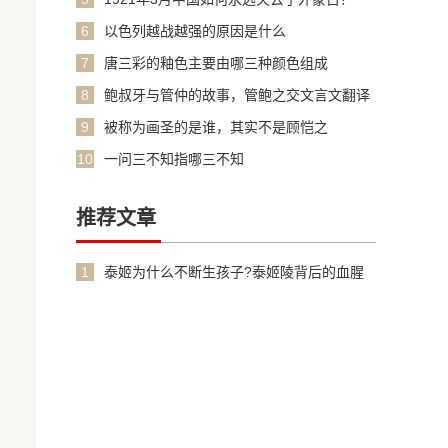
6
以色列越战越强的原因是什么
7
唐三彩的釉色主要由哪三种颜色组成
8
鲍叔牙与管仲的故事，管鲍之交文言文翻译
加原文
9
被称为画圣的是谁，其实不是顾恺之
10
一问三不知指哪三不知
推荐文章
1
泰姬为什么不断生孩子?泰姬陵背后的血腥
故事