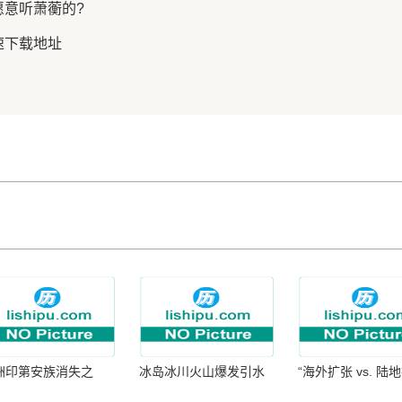
愿意听萧蘅的?
速下载地址
洲印第安族消失之
冰岛冰川火山爆发引水
“海外扩张 vs. 陆
：为何只剩数十族
暴涨 灾难惊人
张：核心差异