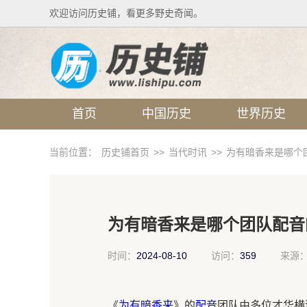
欢迎访问历史铺，看更多野史奇闻。
首页
中国历史
世界历史
当前位置：
历史铺首页
>>
当代时讯
>>
为有暗香来是哪个
为有暗香来是哪个团队配音
时间：
2024-08-10
访问：
359
来源
《
为有暗香来
》的
配音
团队由多位才华横