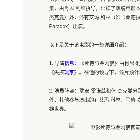
集，由肖恩·利维执导，延续了跳脱电影本
杰克曼）外，还有艾玛·科林（饰卡桑德拉
Paradox）出演。
以下是关于该电影的一些详细介绍：
1. 导演
信息
：《死侍与金刚狼》由肖恩·
《失控
玩家
》。在他的领导下，该片预计
2. 演员阵容：瑞安·雷诺兹和休·杰克
外，其他参与演出的有艾玛·科林、马修
雄世界。