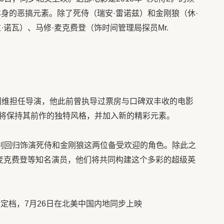
身的恶搞元素。除了死侍（瑞安·雷诺兹）和金刚狼（休·
·诺瓦）、马修·麦克费登（饰时间管理局探员Mr.
利维担任导演，他此前曾执导过票房与口碑双丰收的电影
将保持其前作的独特风格，并加入新的精彩元素。
曼分别回归饰演死侍和金刚狼这两位备受欢迎的角色。除此之
·麦克费登等知名演员，他们将共同构建这个多彩的超级英