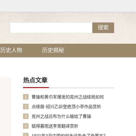
历史人物
历史揭秘
热点文章
1
曹操和黄巾军爆发的兖州之战结局如何
2
点绛唇·绍兴乙卯登绝顶小亭作品赏析
3
兖州之战吕布为什么输给了曹操
4
赋得暮雨送李胄翻译赏析
5
1921年3月中国如何永远失去了外蒙古？