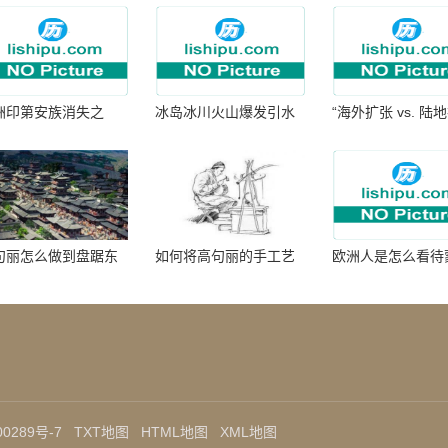
洲印第安族消失之
冰岛冰川火山爆发引水
“海外扩张 vs. 陆
：为何只剩数十族
暴涨 灾难惊人
张：核心差异
句丽怎么做到盘踞东
如何将高句丽的手工艺
欧洲人是怎么看待
七百年的
品进行SEO优化？
帝国西征的
0289号-7
TXT地图
HTML地图
XML地图