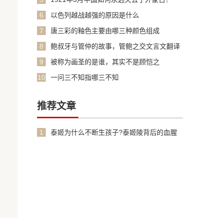
6
以色列越战越强的原因是什么
7
唐三彩的釉色主要由哪三种颜色组成
8
鲍叔牙与管仲的故事，管鲍之交文言文翻译
加原文
9
被称为画圣的是谁，其实不是顾恺之
10
一问三不知指哪三不知
推荐文章
1
泰姬为什么不断生孩子?泰姬陵背后的血腥
故事