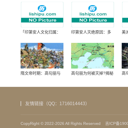
「印第安人文化归属：
印第安人灭绝原因：多
美
何为人类多样性」
因生存压力与文化冲突
谜
隋文帝时期：高句丽与
高句丽为何被灭掉?揭秘
高
隋朝战争概览
真相揭秘!真相大白：高
北
句丽被灭掉的原因揭
秘！
友情链接（QQ：1716014443）
CopyRight © 2022-2026 All Rights Reserved
吉ICP备1900