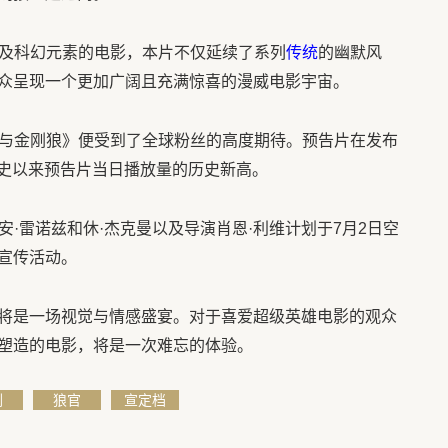
作及科幻元素的电影，本片不仅延续了系列
传统
的幽默风
众呈现一个更加广阔且充满惊喜的漫威电影宇宙。
侍与金刚狼》便受到了全球粉丝的高度期待。预告片在发布
有史以来预告片当日播放量的历史新高。
安·雷诺兹和休·杰克曼以及导演肖恩·利维计划于7月2日空
宣传活动。
将是一场视觉与情感盛宴。对于喜爱超级英雄电影的观众
塑造的电影，将是一次难忘的体验。
刚
狼官
宣定档