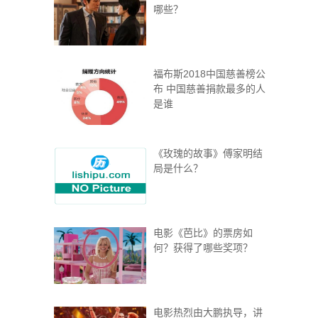
哪些？
福布斯2018中国慈善榜公
布 中国慈善捐款最多的人
是谁
《玫瑰的故事》傅家明结
局是什么？
电影《芭比》的票房如
何？获得了哪些奖项？
电影热烈由大鹏执导，讲