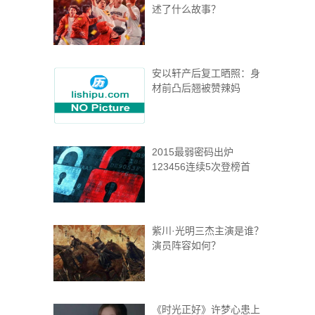
述了什么故事？
安以轩产后复工晒照：身
材前凸后翘被赞辣妈
2015最弱密码出炉
123456连续5次登榜首
紫川·光明三杰主演是谁？
演员阵容如何？
《时光正好》许梦心患上