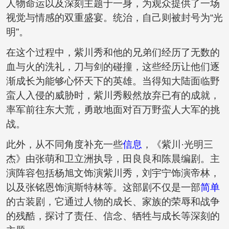
人物命运以及深刻主题于一身，为观众提供了一场
视觉与情感的双重盛宴。统治，自己则被封号为“光
明”。
在这个过程中，紫川秀和他的兄弟们经历了无数的
血与火的洗礼，刀与剑的碰撞，这些经历让他们逐
渐成长为能够心怀天下的英雄。当得知大陆面临野
蛮人入侵的威胁时，紫川秀毅然放弃已有的成就，
率军前往东大荒，勇敢地面对百万野蛮人大军的挑
战。
此外，从不同角度补充一些
信息
，《紫川·光明三
杰》由张萌和卫立洲执导，田良良和陈晨编剧。主
演阵容包括杨旭文饰演紫川秀，刘宇宁饰演帝林，
以及张铭恩饰演斯特林等。这部剧不仅是一部
简单
的古装剧，它通过人物的成长、家族的荣辱和战争
的残酷，探讨了责任、信念、牺牲与成长等深刻的