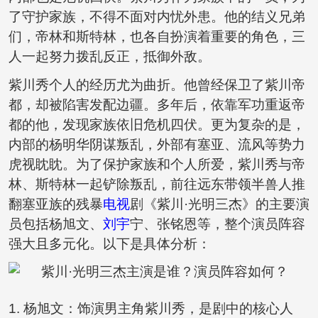
了守护家族，不得不面对内忧外患。他的结义兄弟
们，帝林和斯特林，也各自扮演着重要的角色，三
人一起努力拨乱反正，抵御外敌。
紫川秀个人的经历尤为曲折。他曾经保卫了紫川帝
都，却被陷害发配边疆。多年后，依靠军功重返帝
都的他，发现家族依旧危机四伏。更为复杂的是，
内部的杨明华阴谋叛乱，外部有塞亚、流风等势力
虎视眈眈。为了保护家族和个人所爱，紫川秀与帝
林、斯特林一起铲除叛乱，前往远东带领半兽人推
翻塞亚族的残暴
电视
剧《紫川·光明三杰》的主要演
员包括杨旭文、
刘宇
宁、张铭恩等，整个演员阵容
强大且多元化。以下是具体分析：
1. 杨旭文：饰演男主角紫川秀，是剧中的核心人