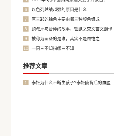
6
以色列越战越强的原因是什么
7
唐三彩的釉色主要由哪三种颜色组成
8
鲍叔牙与管仲的故事，管鲍之交文言文翻译
加原文
9
被称为画圣的是谁，其实不是顾恺之
10
一问三不知指哪三不知
推荐文章
1
泰姬为什么不断生孩子?泰姬陵背后的血腥
故事