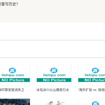
要重写历史？
洲印第安族消失之
冰岛冰川火山爆发引水
“海外扩张 vs. 陆
：为何只剩数十族
暴涨 灾难惊人
张：核心差异