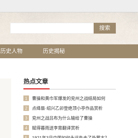
历史人物
历史揭秘
热点文章
1
曹操和黄巾军爆发的兖州之战结局如何
2
点绛唇·绍兴乙卯登绝顶小亭作品赏析
3
兖州之战吕布为什么输给了曹操
4
赋得暮雨送李胄翻译赏析
5
1921年3月中国如何永远失去了外蒙古？