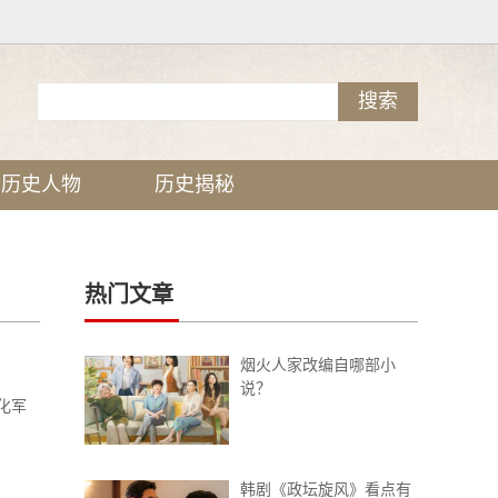
历史人物
历史揭秘
热门文章
烟火人家改编自哪部小
说？
化军
韩剧《政坛旋风》看点有