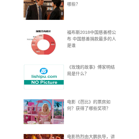
哪些？
福布斯2018中国慈善榜公
布 中国慈善捐款最多的人
是谁
《玫瑰的故事》傅家明结
局是什么？
电影《芭比》的票房如
何？获得了哪些奖项？
电影热烈由大鹏执导，讲