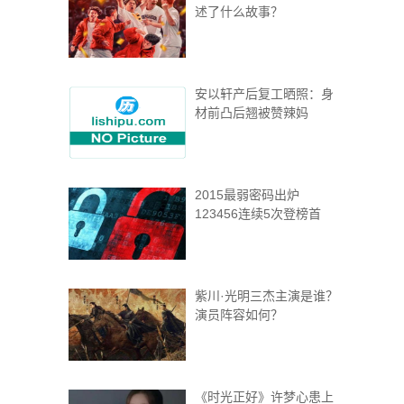
述了什么故事？
安以轩产后复工晒照：身
材前凸后翘被赞辣妈
2015最弱密码出炉
123456连续5次登榜首
紫川·光明三杰主演是谁？
演员阵容如何？
《时光正好》许梦心患上