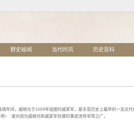
野史秘闻
当代时讯
历史百科
靖年间，戚继光于1559年组建的戚家军，是东亚历史上最早的一支近代
看吧~ 或许因为戚继光和戚家军抗倭的事迹流传非常之广，