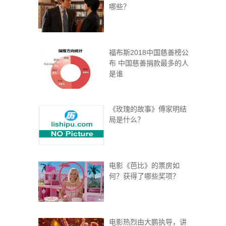
哪些？
福布斯2018中国慈善榜公
布 中国慈善捐款最多的人
是谁
《玫瑰的故事》傅家明结
局是什么？
电影《芭比》的票房如
何？获得了哪些奖项？
电影热烈由大鹏执导，讲