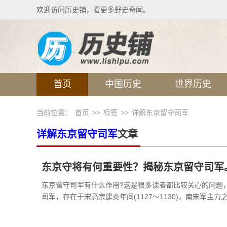
欢迎访问历史铺，看更多野史奇闻。
首页
中国历史
世界历史
当前位置：
首页
>>
标签
>>
详解东京留守司军
详解东京留守司军
文章
东京守将有何重要性？揭秘东京留守司军
东京留守司军有什么作用?这是很多读者都比较关心的问题
司军，存在于宋高宗建炎年间(1127～1130)，南宋军