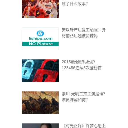
述了什么故事？
安以轩产后复工晒照：身
材前凸后翘被赞辣妈
2015最弱密码出炉
123456连续5次登榜首
紫川·光明三杰主演是谁？
演员阵容如何？
《时光正好》许梦心患上