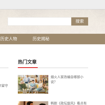
历史人物
历史揭秘
热门文章
烟火人家改编自哪部小
说？
京留守
韩剧《政坛旋风》看点有