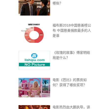
哪些？
福布斯2018中国慈善榜公
布 中国慈善捐款最多的人
是谁
《玫瑰的故事》傅家明结
局是什么？
电影《芭比》的票房如
何？获得了哪些奖项？
电影热烈由大鹏执导，讲