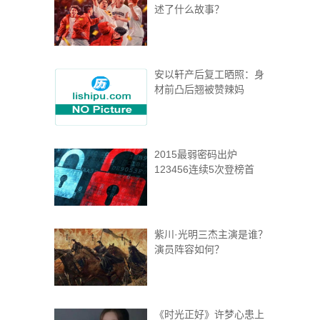
述了什么故事？
安以轩产后复工晒照：身
材前凸后翘被赞辣妈
2015最弱密码出炉
123456连续5次登榜首
紫川·光明三杰主演是谁？
演员阵容如何？
《时光正好》许梦心患上