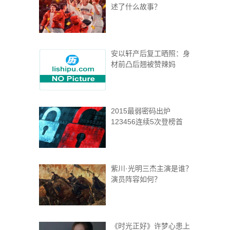
述了什么故事？
安以轩产后复工晒照：身
材前凸后翘被赞辣妈
2015最弱密码出炉
123456连续5次登榜首
紫川·光明三杰主演是谁？
演员阵容如何？
《时光正好》许梦心患上