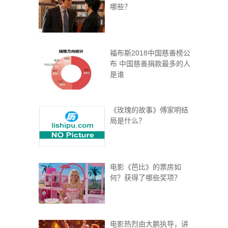
哪些？
福布斯2018中国慈善榜公
布 中国慈善捐款最多的人
是谁
《玫瑰的故事》傅家明结
局是什么？
电影《芭比》的票房如
何？获得了哪些奖项？
电影热烈由大鹏执导，讲