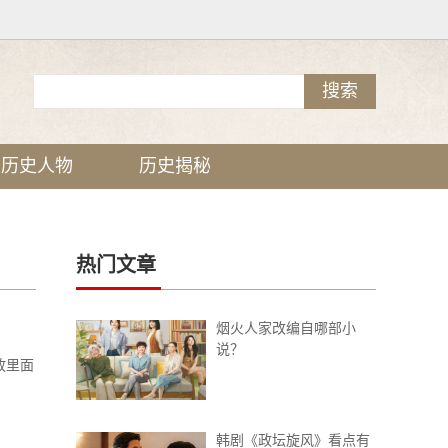
历史人物
历史揭秘
热门文章
烟火人家改编自哪部小
说？
放里面
韩剧《政坛旋风》看点有