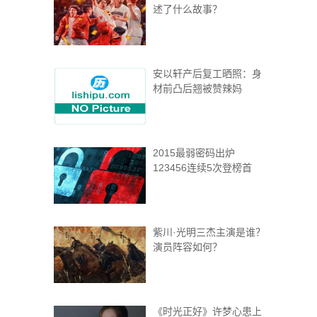
述了什么故事？
安以轩产后复工晒照：身
材前凸后翘被赞辣妈
2015最弱密码出炉
123456连续5次登榜首
紫川·光明三杰主演是谁？
演员阵容如何？
《时光正好》许梦心患上