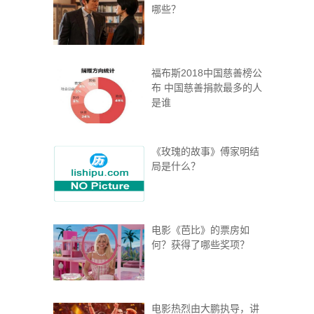
哪些？
福布斯2018中国慈善榜公
布 中国慈善捐款最多的人
是谁
《玫瑰的故事》傅家明结
局是什么？
电影《芭比》的票房如
何？获得了哪些奖项？
电影热烈由大鹏执导，讲