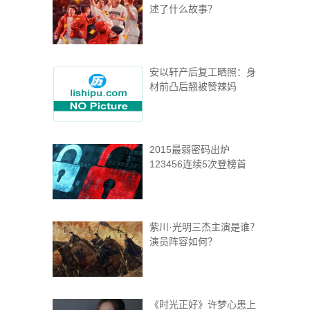
述了什么故事？
安以轩产后复工晒照：身
材前凸后翘被赞辣妈
2015最弱密码出炉
123456连续5次登榜首
紫川·光明三杰主演是谁？
演员阵容如何？
《时光正好》许梦心患上