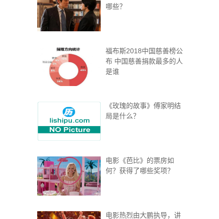
哪些？
福布斯2018中国慈善榜公
布 中国慈善捐款最多的人
是谁
《玫瑰的故事》傅家明结
局是什么？
电影《芭比》的票房如
何？获得了哪些奖项？
电影热烈由大鹏执导，讲