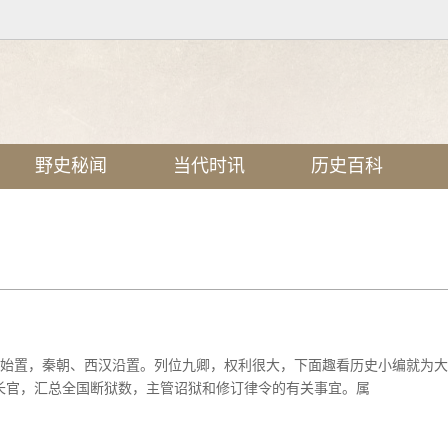
野史秘闻
当代时讯
历史百科
国始置，秦朝、西汉沿置。列位九卿，权利很大，下面趣看历史小编就为
长官，汇总全国断狱数，主管诏狱和修订律令的有关事宜。属