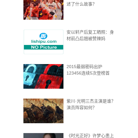
述了什么故事？
安以轩产后复工晒照：身
材前凸后翘被赞辣妈
2015最弱密码出炉
123456连续5次登榜首
紫川·光明三杰主演是谁？
演员阵容如何？
《时光正好》许梦心患上