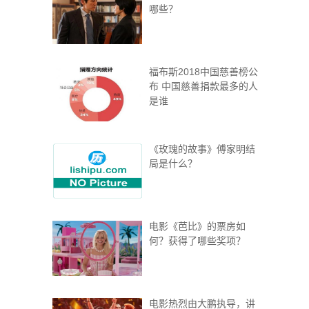
哪些？
福布斯2018中国慈善榜公
布 中国慈善捐款最多的人
是谁
《玫瑰的故事》傅家明结
局是什么？
电影《芭比》的票房如
何？获得了哪些奖项？
电影热烈由大鹏执导，讲