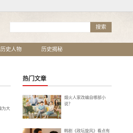
历史人物
历史揭秘
热门文章
烟火人家改编自哪部小
说？
编为大
韩剧《政坛旋风》看点有