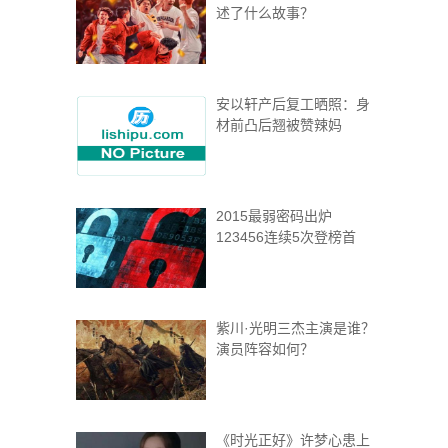
述了什么故事？
安以轩产后复工晒照：身
材前凸后翘被赞辣妈
2015最弱密码出炉
123456连续5次登榜首
紫川·光明三杰主演是谁？
演员阵容如何？
《时光正好》许梦心患上