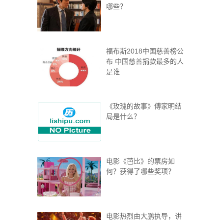
哪些？
福布斯2018中国慈善榜公
布 中国慈善捐款最多的人
是谁
《玫瑰的故事》傅家明结
局是什么？
电影《芭比》的票房如
何？获得了哪些奖项？
电影热烈由大鹏执导，讲