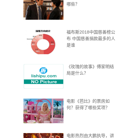
哪些？
福布斯2018中国慈善榜公
布 中国慈善捐款最多的人
是谁
《玫瑰的故事》傅家明结
局是什么？
电影《芭比》的票房如
何？获得了哪些奖项？
电影热烈由大鹏执导，讲