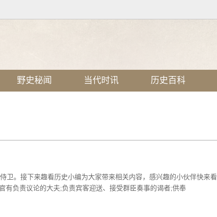
野史秘闻
当代时讯
历史百科
廷侍卫。接下来趣看历史小编为大家带来相关内容，感兴趣的小伙伴快来
官有负责议论的大夫;负责宾客迎送、接受群臣奏事的谒者;供奉