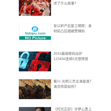
述了什么故事？
安以轩产后复工晒照：身
材前凸后翘被赞辣妈
2015最弱密码出炉
123456连续5次登榜首
紫川·光明三杰主演是谁？
演员阵容如何？
《时光正好》许梦心患上