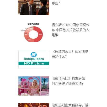
哪些？
福布斯2018中国慈善榜公
布 中国慈善捐款最多的人
是谁
《玫瑰的故事》傅家明结
局是什么？
电影《芭比》的票房如
何？获得了哪些奖项？
电影热烈由大鹏执导，讲