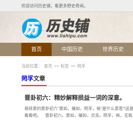
欢迎访问历史铺，看更多野史奇闻。
首页
中国历史
世界历史
当前位置：
首页
>>
标签
>>
罔孚
罔孚
文章
晋卦初六：精妙解释损益一词的深意。
易经里的晋卦初六“晋如，摧如，罔孚，裕”是什么意思?
看看吧。 晋卦初六。晋如，摧如，贞吉。罔孚，裕，无咎