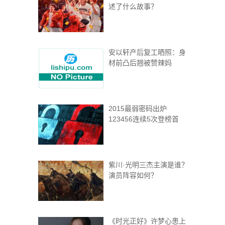
述了什么故事？
安以轩产后复工晒照：身
材前凸后翘被赞辣妈
2015最弱密码出炉
123456连续5次登榜首
紫川·光明三杰主演是谁？
演员阵容如何？
《时光正好》许梦心患上