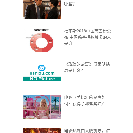
哪些？
福布斯2018中国慈善榜公
布 中国慈善捐款最多的人
是谁
《玫瑰的故事》傅家明结
局是什么？
电影《芭比》的票房如
何？获得了哪些奖项？
电影热烈由大鹏执导，讲