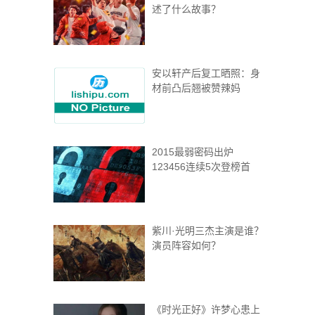
述了什么故事？
安以轩产后复工晒照：身
材前凸后翘被赞辣妈
2015最弱密码出炉
123456连续5次登榜首
紫川·光明三杰主演是谁？
演员阵容如何？
《时光正好》许梦心患上