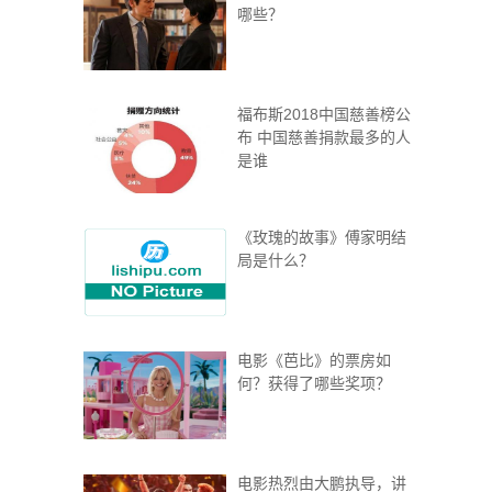
哪些？
福布斯2018中国慈善榜公
布 中国慈善捐款最多的人
是谁
《玫瑰的故事》傅家明结
局是什么？
电影《芭比》的票房如
何？获得了哪些奖项？
电影热烈由大鹏执导，讲