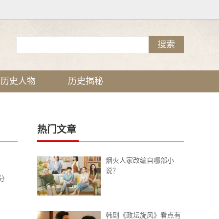
历史人物
历史揭秘
热门文章
烟火人家改编自哪部小
说？
分
韩剧《政坛旋风》看点有