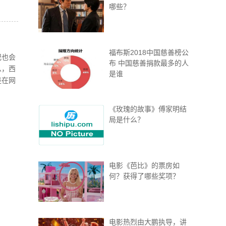
哪些？
福布斯2018中国慈善榜公
记也会
布 中国慈善捐款最多的人
么，西
是谁
是在网
《玫瑰的故事》傅家明结
局是什么？
电影《芭比》的票房如
何？获得了哪些奖项？
电影热烈由大鹏执导，讲