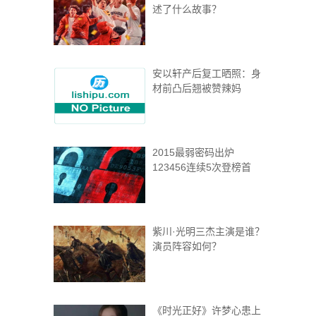
述了什么故事？
安以轩产后复工晒照：身
材前凸后翘被赞辣妈
2015最弱密码出炉
123456连续5次登榜首
紫川·光明三杰主演是谁？
演员阵容如何？
《时光正好》许梦心患上