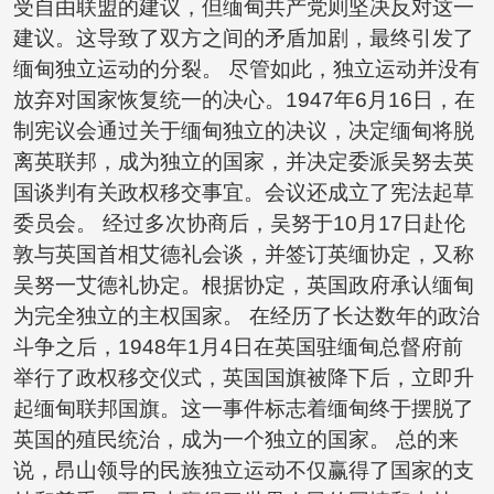
受自由联盟的建议，但缅甸共产党则坚决反对这一
建议。这导致了双方之间的矛盾加剧，最终引发了
缅甸独立运动的分裂。 尽管如此，独立运动并没有
放弃对国家恢复统一的决心。1947年6月16日，在
制宪议会通过关于缅甸独立的决议，决定缅甸将脱
离英联邦，成为独立的国家，并决定委派吴努去英
国谈判有关政权移交事宜。会议还成立了宪法起草
委员会。 经过多次协商后，吴努于10月17日赴伦
敦与英国首相艾德礼会谈，并签订英缅协定，又称
吴努一艾德礼协定。根据协定，英国政府承认缅甸
为完全独立的主权国家。 在经历了长达数年的政治
斗争之后，1948年1月4日在英国驻缅甸总督府前
举行了政权移交仪式，英国国旗被降下后，立即升
起缅甸联邦国旗。这一事件标志着缅甸终于摆脱了
英国的殖民统治，成为一个独立的国家。 总的来
说，昂山领导的民族独立运动不仅赢得了国家的支