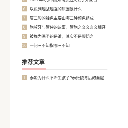
6
以色列越战越强的原因是什么
7
唐三彩的釉色主要由哪三种颜色组成
8
鲍叔牙与管仲的故事，管鲍之交文言文翻译
加原文
9
被称为画圣的是谁，其实不是顾恺之
10
一问三不知指哪三不知
推荐文章
1
泰姬为什么不断生孩子?泰姬陵背后的血腥
故事