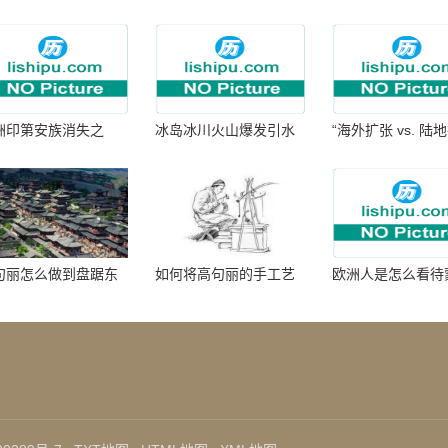
洲印第安族消失之
冰岛冰川火山爆发引水
“海外扩张 vs. 陆
：为何只剩数十族
暴涨 灾难惊人
张：核心差异
句丽怎么做到盘踞东
如何将高句丽的手工艺
欧洲人是怎么看待
七百年的
品进行SEO优化？
帝国西征的