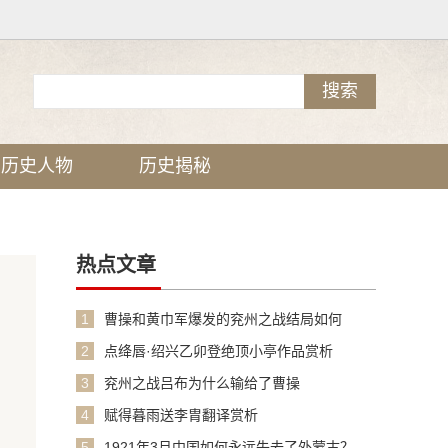
历史人物
历史揭秘
热点文章
1
曹操和黄巾军爆发的兖州之战结局如何
2
点绛唇·绍兴乙卯登绝顶小亭作品赏析
3
兖州之战吕布为什么输给了曹操
4
赋得暮雨送李胄翻译赏析
5
1921年3月中国如何永远失去了外蒙古？