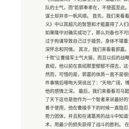
队的士气，而“若郭奉孝在，不使孤至此
谋士却并非一帆风顺。 首先，我们来看看
义》中以其超凡的智慧和才能赢得了人们
如果隆中对确实成功了，那么刘备也不可
过于拘谨导致自己过于操劳，身体不堪重
深怀念和同情。 其次，我们来看看郭嘉
十败”让曹操军士气大振，而且以后的战
袁绍，他以前在袁绍那里郁郁不得志，这
然而，可惜的是，郭嘉的体质一直不是很
件事情后嚎啕大哭说出了：“天地广阔，博
他的感情之深。 最后，我们来看看司马
了天下这也是他作为一个智者来说最好的
善于使用，他在曹操手下的时候一直隐忍
势力团体，并且和在诸葛亮的战斗中知道
术，用最少的损失获得了战斗的胜利。 