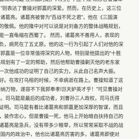
。”则表达了曹操对郭嘉的深爱。然而，在历史上，这三位
诸葛亮。诸葛亮被誉为“百战不死之君”，他在《三国演
的敬佩。他的隆中对可以说是对刘备方的整体战略规划，
能一直龟缩在西蜀了。 然而，诸葛亮不善用人，表现的
负，病死在了五丈原。他的这一行为引起了人们对他的深
。郭嘉是一位非常值得深究的人物，特别是他提出的“十胜
略规划有了一定的帮助，然后他帮助曹操剿灭他的老东家
一次他成功的证明了自己的实力，从此自己名声大振。
好。在攻打乌桓的时候，不幸病逝在路上。曹操知道了这
纳万物，遂容不下我郭奉孝!岂天妒英才乎！”可见曹操对
懿。司马懿是最后的成功者，刘曹孙三人政权，司马氏得
证明。司马懿有着比诸葛亮和郭嘉更加深厚的智谋，而且
，装作忠心，但是曹操一死，他马上开始暗自扶持自己的
诸葛亮是急兵，没有带多少粮草，所以常常采取不战的战
在国内的政治中，他也比诸葛亮厉害的多，诸葛亮即使对