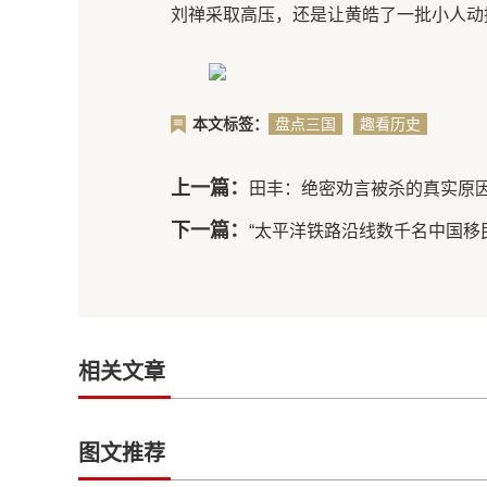
刘禅采取高压，还是让黄皓了一批小人动
本文标签：
盘点三国
趣看历史
三大著名
谋士，他
上一篇：
田丰：绝密劝言被杀的真实原
们分别是
谁呢
下一篇：
“太平洋铁路沿线数千名中国移
相关文章
图文推荐