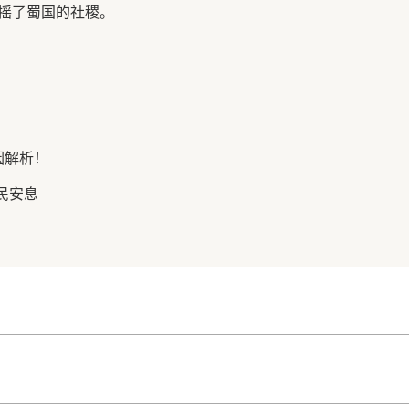
摇了蜀国的社稷。
因解析！
民安息