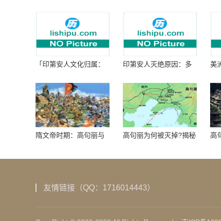
「印第安人文化归属：
印第安人灭绝原因：多
美
何为人类多样性」
因生存压力与文化冲突
谜
隋文帝时期：高句丽与
高句丽为何被灭掉?揭秘
高
隋朝战争概览
真相揭秘!真相大白：高
北
句丽被灭掉的原因揭
秘！
友情链接（QQ：1716014443）