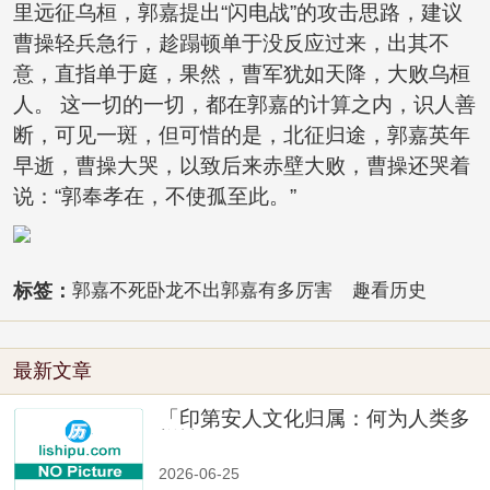
里远征乌桓，郭嘉提出“闪电战”的攻击思路，建议
曹操轻兵急行，趁蹋顿单于没反应过来，出其不
意，直指单于庭，果然，曹军犹如天降，大败乌桓
人。 这一切的一切，都在郭嘉的计算之内，识人善
断，可见一斑，但可惜的是，北征归途，郭嘉英年
早逝，曹操大哭，以致后来赤壁大败，曹操还哭着
说：“郭奉孝在，不使孤至此。”
标签：
郭嘉不死卧龙不出郭嘉有多厉害
趣看历史
最新文章
「印第安人文化归属：何为人类多
样性」
2026-06-25