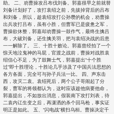
助。 二、劝曹操攻吕布伐刘备。郭嘉很早之前就替
刘备计划好了，攻打袁绍之前，先拔掉背后的吕布
和刘备，所以，趁袁绍攻打公孙瓒的机会，劝曹操
出兵攻打吕布，虽有小胜，但曹军已是疲惫之军，
曹操欲休整，郭嘉却劝曹操一鼓作气，最终生擒吕
布，大破刘备，还生擒关羽，把与袁绍决战的后患
一一解除了。 三、十胜十败论。郭嘉曾经拍了一个
惊天地泣鬼神的马屁，官渡之战前，曹操对战胜袁
绍信心不足，为了鼓舞士气，郭嘉提出“十个胜
过”即十胜理论，十胜论几乎涉及了中国兵法思想的
各方各面，完全可与孙子兵法一比。 四、声东击
西，攻灭二袁。袁绍死后，两个公子哥闹起了分
裂，曹军的将领都认为，这时应该趁他病要他命，
郭嘉提出，不如放出消息，假装南下攻打刘表，待
二袁内讧生变之后，再潇洒的杀个回马枪，事实证
明正是如此。 五、“闪电战”横扫乌桓。曹操决定千