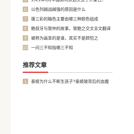
6
以色列越战越强的原因是什么
7
唐三彩的釉色主要由哪三种颜色组成
8
鲍叔牙与管仲的故事，管鲍之交文言文翻译
加原文
9
被称为画圣的是谁，其实不是顾恺之
10
一问三不知指哪三不知
推荐文章
1
泰姬为什么不断生孩子?泰姬陵背后的血腥
故事