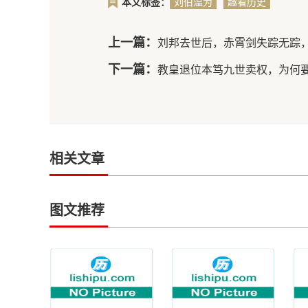
本文标签：
刘伯温为
趣看历史
什么不在
京城享受
上一篇：
刘邦去世后，赤霄剑失踪无踪
荣华富
贵，而是
下一篇：
教皇退位本笃九世卖权，为何
选择告老
还乡呢
相关文章
图文推荐