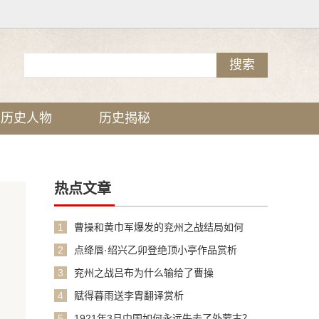
历史人物
历史揭秘
热点文章
1
曹操和黄巾军爆发的兖州之战结局如何
2
点绛唇·绍兴乙卯登绝顶小亭作品赏析
3
兖州之战吕布为什么输给了曹操
4
赋得暮雨送李胄翻译赏析
5
1921年3月中国如何永远失去了外蒙古？