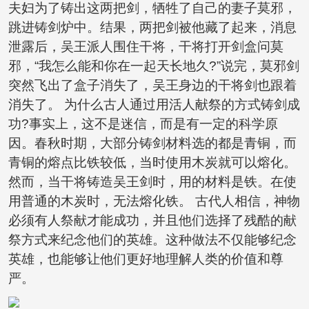
夫妇为了铸出这两把剑，牺牲了自己的妻子莫邪，
跳进铸剑炉中。结果，两把剑被他藏了起来，消息
泄露后，吴王派人围住干将，干将打开剑盒问莫
邪，“我怎么能和你在一起天长地久?”说完，莫邪剑
突然飞出了盒子消失了，吴王身边的干将剑也跟着
消失了。 为什么古人通过用活人献祭的方式铸剑成
功?事实上，这不是迷信，而是有一定的科学原
因。春秋时期，大部分铸剑材料选的都是青铜，而
青铜的熔点比铁较低，当时使用木炭就可以熔化。
然而，当干将铸造吴王剑时，用的材料是铁。在使
用普通的木炭时，无法熔化铁。 古代人相信，神物
必须有人祭献才能成功，并且他们选择了残酷的献
祭方式来纪念他们的英雄。这种做法不仅能够纪念
英雄，也能够让他们更好地理解人类的价值和尊
严。