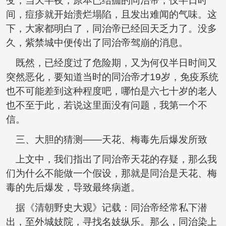
变，当天半夜，原本已结痂的同治帝，仅半日时
间，痘疹就开始溃烂塌陷，且发出难闻的气味。这
下，大家都明白了，同治帝已经回天乏力了。没多
久，紫禁城中便传出了同治帝驾崩的消息。
既然，已经度过了危险期，又为何仅半日时间又
突然恶化，要知道当时的同治帝才19岁，免疫系统
也不可能差到这种程度吧，哪怕是六七十岁的老人
也不至于此，若说这里面没有问题，我第一个不
信。
三、大胆的猜测——天花、梅毒先后爆发所致
上文中，我们指出了同治帝天花的存疑，那么我
们为什么不能做一个假设，那就是同治是天花、梅
毒的先后爆发，导致最终病逝。
据《清朝野史大观》记载：同治帝经常私下潜
出，至外城妓院，寻找名妓纵乐。那么，同治染上