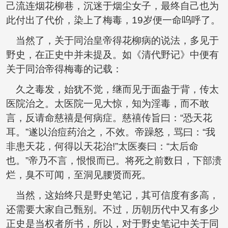
己流连烟花柳巷，沉迷于烟尘女子，最终自己也为
此付出了代价，染上了梅毒，19岁便一命呜呼了。
当然了，关于同治皇帝得花柳病的说法，多见于
野史，在正史中并未提及。如《清代野记》中便有
关于同治帝得梅毒的记载：
久之毒发，始犹不觉，继而见于面盎于背，传太
医院治之。太医院一见大惊，知为淫毒，而不敢
言，反请命慈禧是何病症。慈禧传旨曰：“恐天花
耳。”遂以治痘药治之，不效。帝躁怒，骂曰：“我
非患天花，何得以天花治!”太医奏曰：“太后命
也。”帝乃不言，恨恨而已。将死之前数日，下部溃
烂，臭不可闻，至洞见腰贤而死。
当然，这始终只是野史笔记，其可信度有多高，
还需要大家自己甄别。不过，历朝历代中又有多少
正史是当权者所书，所以，对于野史笔记中关于同