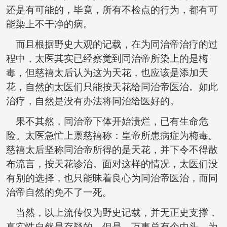
还是有可能的，毕竟，所有不检点的行为，都有可
能染上不干净的病。
而且根据野史大观的记载，在为同治帝治疗的过
程中，太医其实已经察觉到同治帝所染上的是梅
毒，但慈禧太后认为这为天花，也应该是添加天
花，自然的太医们只能按天花给同治帝医治。如此
治疗，自然是没有办法将同治给医好的。
果不其然，同治帝下体开始溃烂，已有生命危
险。太医急忙上禀慈禧称：皇帝所患病症为梅毒。
慈禧太后坚称同治帝所得的是天花，并下令不得散
布流言，按天花诊治。面对这样的情况，太医们没
有别的选择，也只能昧着良心为同治帝医治，而同
治帝自然的免不了一死。
当然，以上流传仅为野史记载，并无正史支撑，
真实性自然是存疑的，但是，万事总有个由头，为