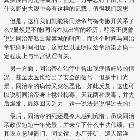
什么野史大观中会有这样的记载，值得我们深思。
但是，这样我们就能将同治帝与梅毒撇开关系了
么?显然是不能!同治本就出宫的经历，醇亲王便曾
说过同治帝私出紫禁城的时间，而这个时间与同治
帝犯病时间相近，这就足以证明同治帝所染之病一
定程度上与出宫纵淫有关。
另一方面，同治帝在治疗中曾出现病情好转的情
况，甚至太医也给出了安全的信号，但是半日光
景，同治帝的病情又突然恶化，如此反复，这也可
以说明同治帝身上携带梅毒、天花两种病毒，并先
后爆发，最终回天乏力。这一说法是说得过去的!
最后，同治帝的死还是令人感到惋惜，虽说同治
亲政仅短短一年光景，并未立下什么丰功伟绩。但
其设立总理衙门、同文馆、办厂开矿、遣人留洋