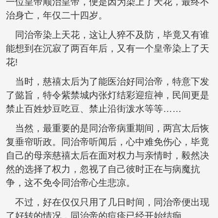
一位皇帝顺治皇帝，便是因为染上了天花，最终不
治身亡，年仅二十四岁。
同治帝染上天花，这让人猝不及防，毕竟又有谁
能想到在沉寂了两百年后，又有一个皇帝染上了天
花!
当时，慈禧太后为了能医治好同治帝，特意下发
了懿旨，特令紫禁城内张灯结彩迎痘神，民间更是
禁止百姓炒豆吃豆、禁止沿街泼水等等……
当然，最重要的是同治帝病重期间，两宫太后恢
复垂帘听政。同治帝听闻后，心中难免伤心，毕竟
自己的母亲慈禧太后在面对权力与亲情时，毅然决
然的选择了权力，忽视了自己彼时正在与病魔抗
争，这不免令同治帝心生悲凉。
不过，好在仅仅只用了几日时间，同治帝便出现
了好转的情况，同治帝的痘疹已经开始结痂。