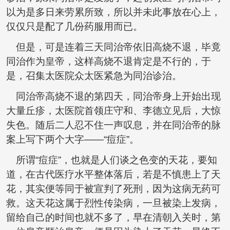
以为是多日来劳累所致，所以并未此事放在心上，
仅仅只是配了几份药服用而已。
但是，可是连着三天同治帝依旧高烧不退，毕竟
同治作为皇帝，这样高烧不退肯定是不行的，于
是，召集太医院众太医紧急为同治诊治。
同治帝高烧不退的第四天，同治帝身上开始出现
大量丘疹，太医院首领庄守和、李德立见后，大惊
失色。随后二人忍不住一声叹息，并在同治帝的脉
案上写下两个大字——“痘症”。
所谓“痘症”，也就是人们谈之色变的天花，要知
道，在古代医疗水平整体落后，若是不慎患上了天
花，其实便等同于被宣判了死刑，因为这病无药可
救。这天花这属于烈性传染病，一旦被染上发病，
留给自己的时间也就不多了，早在清朝入关时，第