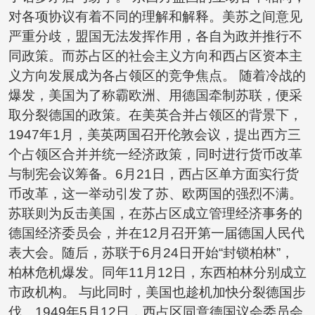
对各项协议有着不同的理解和解释。美苏之间意见
严重分歧，盟国无法发挥作用，各自为政并推行不
同政策。而苏占区的社会主义方向和西占区资本主
义方向发展成为各占领区的竞争焦点。 随着冷战的
爆发，美国为了称霸欧洲、用德国牵制苏联，便采
取分裂德国的政策。在美英合并占领区的背景下，
1947年1月，美英两国召开伦敦会议，提出西方三
个占领区合并并统一经济政策，同时进行货币改革
与制宪会议筹备。6月21日，西占区单方面实行货
币改革，这一举动引发了苏、欧两国的强烈不满。
苏联则为反击美国，在苏占区成立管理经济事务的
德国经济委员会，并在12月召开第一届德国人民代
表大会。随后，苏联于6月24日开始“封锁柏林”，
柏林危机爆发。同年11月12日，东西柏林分别成立
市政机构。 与此同时，美国也趁机加快分裂德国步
伐。1949年5月12日，西占区同意德国议会委员会