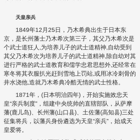
天皇亲兵
1849年12月25日，乃木希典出生于日本东
京，是长州藩士乃木希次第三子，其父乃木希次是
个武士道狂人,为培养儿子的武士道精神,自幼受到
其父乃木希次为培养儿子的武士道精神,除自幼对其
进行严格的武士道教育和儒学忠君思想外,还经常在
寒冬将其衣服扒光赶到雪地上罚站,或用冰冷刺骨的
井水浇他,造就乃木希典冷酷无情的武士性格。
1871年，(日本明治四年)，开始实施效忠天
皇“亲兵制度”，组建中央统帅的直辖部队，从萨摩
藩(鹿儿岛)、长州藩(山口县)、土佐藩(高知县)三处
征集将兵，以藩兵身份遴选为天皇“亲兵”，始成天
皇爱将。