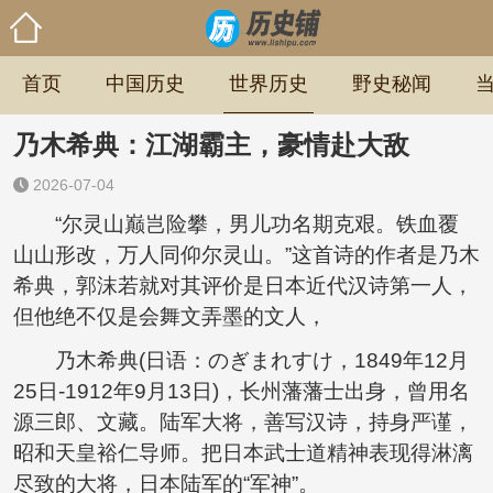
首页
中国历史
世界历史
野史秘闻
乃木希典：江湖霸主，豪情赴大敌
2026-07-04
“尔灵山巅岂险攀，男儿功名期克艰。铁血覆
山山形改，万人同仰尔灵山。”这首诗的作者是乃木
希典，郭沫若就对其评价是日本近代汉诗第一人，
但他绝不仅是会舞文弄墨的文人，
乃木希典(日语：のぎまれすけ，1849年12月
25日-1912年9月13日)，长州藩藩士出身，曾用名
源三郎、文藏。陆军大将，善写汉诗，持身严谨，
昭和天皇裕仁导师。把日本武士道精神表现得淋漓
尽致的大将，日本陆军的“军神”。