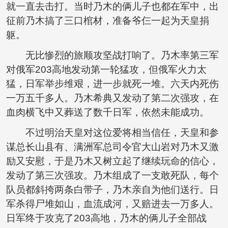
就一直去击打。当时乃木的俩儿子也都在军中，出
征前乃木搞了三口棺材，准备爷仨一起为天皇捐
躯。
无比惨烈的旅顺攻坚战打响了。乃木率第三军
对俄军203高地发动第一轮猛攻，但俄军火力太
猛，日军举步维艰，进一步就死一堆。六天内死伤
一万五千多人。乃木希典又发动了第二次强攻，在
血肉横飞中又葬送了数千日军，依然未能成功。
不过明治天皇对这位爱将相当信任，天皇和参
谋总长山县有、满洲军总司令官大山岩对乃木又激
励又安慰，于是乃木又树立起了继续玩命的信心，
发动了第三次强攻。乃木组成了一支敢死队，每个
队员都斜挎两条白带子，乃木亲自为他们送行。日
军杀得尸堆如山，血流成河，又赔进去一万多人。
日军终于攻克了203高地，乃木的俩儿子全部战