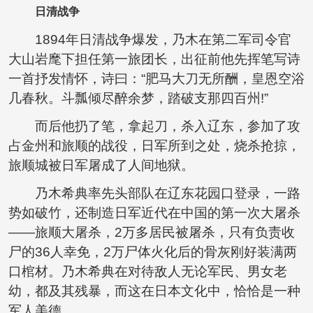
日清战争
1894年日清战争爆发，乃木在第二军司令官
大山岩麾下担任第一旅团长，出征前他先挥笔写诗
一首抒发情怀，诗曰：“肥马大刀无所酬，皇恩空浴
几春秋。斗瓢倾尽醉余梦，踏破支那四百州!”
而后他扔了笔，拿起刀，杀入辽东，参加了攻
占金州和旅顺的战役，日军所到之处，烧杀抢掠，
旅顺城被日军屠成了人间地狱。
乃木希典率先头部队在辽东花园口登录，一路
势如破竹，还制造日军近代在中国的第一次大屠杀
——旅顺大屠杀，2万多居民被屠杀，只有负责收
尸的36人幸免，2万尸体火化后的骨灰刚好装满两
口棺材。乃木希典在对待敌人无论军民、男女老
幼，都及其残暴，而这在日本文化中，恰恰是一种
军人美德。