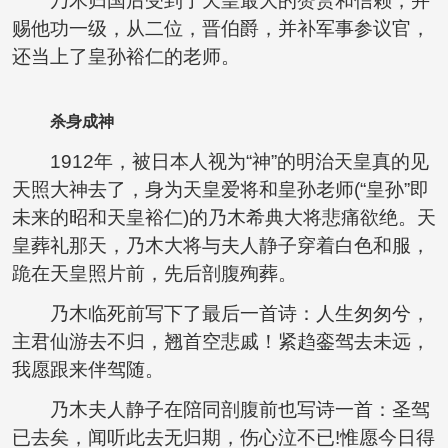
乃木归国后受到了天皇最大的赞赏和信赖，并
赐他功一级，从二位，晋伯爵，并补军事参议官，
还当上了皇孙裕仁的老师。
杀身成神
1912年，被日本人视为“神”的明治天皇真的见
天照大神去了，身为天皇爱将和皇孙老师(“皇孙”即
未来的昭和天皇裕仁)的乃木希典大将悲痛欲绝。天
皇葬礼那天，乃木大将与夫人静子穿着白色和服，
跪在天皇照片前，先后剖腹殉葬。
乃木临死前写下了最后一首诗：人生匆匆兮，
主君仙游去不归，翘首空悲戚！紧趋銮驾去未远，
我愿跟来伴驾随。
乃木夫人静子在陪同剖腹前也写诗一首：圣驾
已去矣，闻听此去无归期，伤心泣不已!惟愿今日得