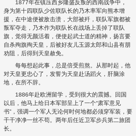
1877年在镇压西乡隆盛反叛的西南战争中，
身为第十四联队少佐联队长的乃木率军向熊本增
援，在中途便被敌击溃，大部被歼，联队军旗都被
叛军夺走，乃木作为联队长在战场上丢掉了联队
旗，觉得无颜活着，便使起武士道的精神，扬言要
自杀殉旗殉天皇，后被好友儿玉源太郎和山县有朋
劝阻，后得到天皇赦免。
每每想起此事，总是倍受煎熬。从那时起，他
对天皇更忠心了，发誓为天皇赴汤蹈火，肝脑涂
地，在所不辞。
1886年赴欧洲留学，受到很大的震撼。回国
以后，他马上给日本军部呈上了一个“肃军意见
书”，强调一个军人无论何时何地都必须穿军装，要
干干净净一丝不苟。两年后任近卫军步兵第二旅团
长。