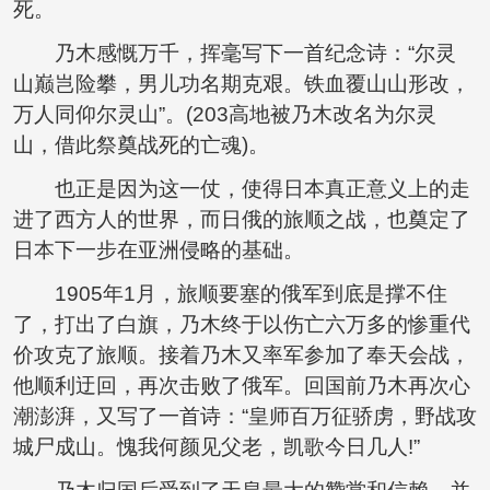
死。
乃木感慨万千，挥毫写下一首纪念诗：“尔灵
山巅岂险攀，男儿功名期克艰。铁血覆山山形改，
万人同仰尔灵山”。(203高地被乃木改名为尔灵
山，借此祭奠战死的亡魂)。
也正是因为这一仗，使得日本真正意义上的走
进了西方人的世界，而日俄的旅顺之战，也奠定了
日本下一步在亚洲侵略的基础。
1905年1月，旅顺要塞的俄军到底是撑不住
了，打出了白旗，乃木终于以伤亡六万多的惨重代
价攻克了旅顺。接着乃木又率军参加了奉天会战，
他顺利迂回，再次击败了俄军。回国前乃木再次心
潮澎湃，又写了一首诗：“皇师百万征骄虏，野战攻
城尸成山。愧我何颜见父老，凯歌今日几人!”