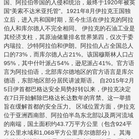
国、阿拉伯帝国的入侵和统治，最终于1920年被英
国“美索不达米亚托管”。1921年8月伊拉克王国独
立后，进入共和国时期，至今生活在伊拉克的阿拉
伯人和库尔德人不完全相同。 伊拉克的石油工业是
其经济支柱，其原油储量排名世界第四，仅次于委
内瑞拉、沙特阿拉伯和伊朗。阿拉伯人占全国总人
口的73%，而库尔德人占21%。该国穆斯林人口占
95%，其中什叶派占54%，逊尼派占41%。官方语
言为阿拉伯语，北部库尔德地区的官方语言是库尔
德语，东部地区部分居民讲波斯语。 自2015年2月
5日伊首都巴格达安全局势好转以来，伊拉克决定
在7日开始解除巴格达长达数年的宵禁。这一举措
旨在缓解首都的安全压力。 区域位置方面，伊拉克
位于亚洲西南部、阿拉伯半岛东北部以及两河流域
的南端，国土面积约43.7万平方公里（包含924平
方公里水域和1,068平方公里库尔德部分）。其海