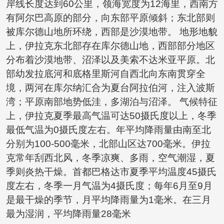
岸线长度达到60公里，领海宽度为12海里，西南方
有阿尔巴高原的部分，向东部平原倾斜；东北部则
被库尔德山地所环绕，西部是沙漠地带。 地形地貌
上，伊拉克东北部存在库尔德山地，西部部分地区
分布着沙漠地带、沼泽以及美索不达米亚平原。北
部幼发拉底河和底格里斯河自西北向东南贯穿全
境，两河在库尔纳汇合为夏台阿拉伯河，注入波斯
湾；平原南部地势低洼，多湖泊与沼泽。 气候特征
上，伊拉克夏季最高气温可达50摄氏度以上，冬季
最低气温为0摄氏度左右。年平均降雨量由南至北
分别为100-500毫米，北部山区达700毫米。伊拉
克常年刮西北风，冬季凉爽、多雨，空气潮湿，夏
季则炎热干燥。首都巴格达市夏季平均温度45摄氏
度左右，冬季一月气温为4摄氏度；每年6月至9月
是最干燥的季节，月平均降雨量为1毫米。在三月
最为湿润，平均降雨量28毫米