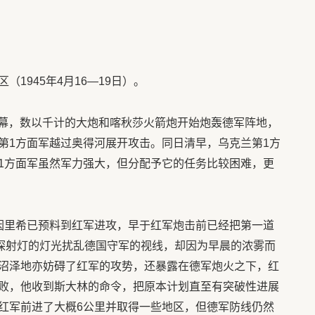
1945年4月16—19日）。
击揭幕，数以千计的大炮和喀秋莎火箭炮开始炮轰德军阵地，
第1方面军越过奥得河展开攻击。同日清早，乌克兰第1方
1方面军虽然军力强大，但分配予它的任务比较困难，更
因里希已预料到红军进攻，早于红军炮击前已经把第一道
盏探射灯的灯光扰乱德国守军的视线，却因为早晨的浓雾而
沼泽地亦妨碍了红军的攻势，还暴露在德军炮火之下，红
败，他收到斯大林的命令，把原本计划直至有突破性进展
红军前进了大概6公里并取得一些地区，但德军防线仍然