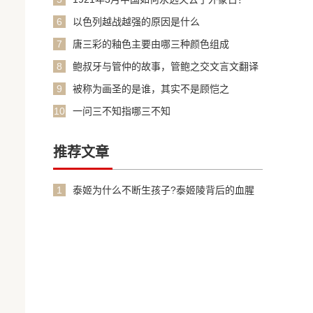
6
以色列越战越强的原因是什么
7
唐三彩的釉色主要由哪三种颜色组成
8
鲍叔牙与管仲的故事，管鲍之交文言文翻译
加原文
9
被称为画圣的是谁，其实不是顾恺之
10
一问三不知指哪三不知
推荐文章
1
泰姬为什么不断生孩子?泰姬陵背后的血腥
故事