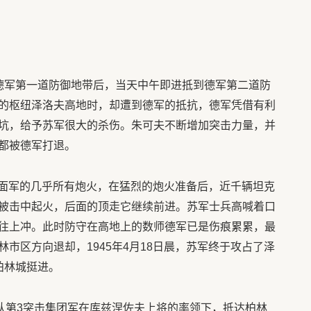
德军第一道防御地带后，当天中午即进抵到德军第二道防
的枢纽泽洛夫高地时，却遭到德军的抵抗，德军凭借有利
坑，给予苏军很大的杀伤。朱可夫不断增加突击力量，并
都被德军打退。
了方面军的几乎所有炮火，在猛烈的炮火准备后，近千辆坦克
被击中起火，后面的顶走它继续前进。苏军士兵高喊着口
往上冲。此时防守在高地上的数师德军已是伤痕累累，最
市区方向退却，1945年4月18日晨，苏军终于攻占了泽
柏林城挺进。
部队第3突击集团军在库兹涅佐夫上将的率领下，抵达柏林