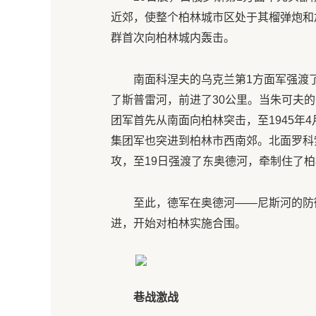
近郊，使整个柏林城市区处于其榴弹炮和加
群首次向柏林城内轰击。
南面科涅夫的乌克兰第1方面军强渡
了斯普雷河，前进了30公里。当朱可夫
团军首先从南面向柏林突击，至1945年
集团军也突进到柏林市西南郊。北面罗科索
攻，至19日强渡了东奥德河，牵制住了柏
至此，德军在奥德河——尼斯河的防
进，开始对柏林实施合围。
巷战激战