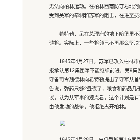
无法向柏林运动。在柏林西南防守易北河
受到美军的牵制和苏军的阻击，在进至费
希特勒，呆在总理府的地下暗堡里不
谴将。实际上，一些将领已不再那么坚决
1945年4月27日，苏军已攻入柏
报承认第12集团军不能继续前进，第9
守备司令魏德林向希特勒提出了守军从首
告说，弹药只够2昼夜了，粮食和药品几
议，认为从军事的观点看，这个计划是有
由他发动的战争，他拒绝离开柏林。
1945年4月28日，白俄罗斯第1