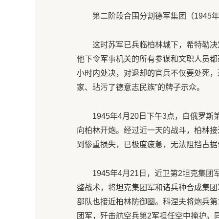
第二阶段合围分割德军集团（1945年4
这时苏军已兵临柏林城下，希特勒决
他下令军事机关的所有参谋和文职人员都
小时内处决，对退却的官兵不仅要处死，还
家、玷污了德意志民族”的牌子示众。
1945年4月20日下午3点，白俄罗
向柏林开炮。经过近一天的战斗，柏林接
到惨重损失，已极度疲惫，无法阻挡占据
1945年4月21日，近卫第2坦克
整战术，将坦克集团军和诸兵种合成集团
部队也接近柏林防御圈。科涅夫将炮兵第1
团军，歼击航空兵第2军担任空中掩护。同