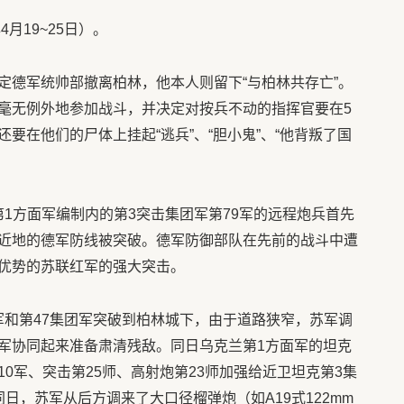
月19~25日）。
定德军统帅部撤离柏林，他本人则留下“与柏林共存亡”。
毫无例外地参加战斗，并决定对按兵不动的指挥官要在5
要在他们的尸体上挂起“逃兵”、“胆小鬼”、“他背叛了国
斯第1方面军编制内的第3突击集团军第79军的远程炮兵首先
近地的德军防线被突破。德军防御部队在先前的战斗中遭
优势的苏联红军的强大突击。
集团军和第47集团军突破到柏林城下，由于道路狭窄，苏军调
军协同起来准备肃清残敌。同日乌克兰第1方面军的坦克
0军、突击第25师、高射炮第23师加强给近卫坦克第3集
日，苏军从后方调来了大口径榴弹炮（如A19式122mm