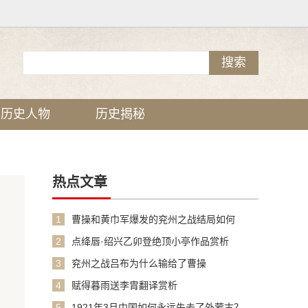
历史人物
历史揭秘
热点文章
1
曹操和黄巾军爆发的兖州之战结局如何
2
点绛唇·绍兴乙卯登绝顶小亭作品赏析
3
兖州之战吕布为什么输给了曹操
4
赋得暮雨送李胄翻译赏析
5
1921年3月中国如何永远失去了外蒙古？