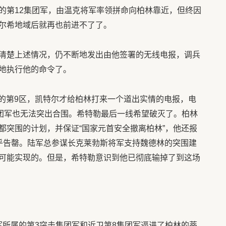
的第12集团军，由温克将军率领拼命向柏林靠近，但终因
尔希地域后就再也前进不了了。
清楚上述情况，仍不断地发出由他签署的无线电报，调兵
地执行他的命令了。
林市的第9区，凯特尔才给柏林打来一个道出实情的电报，电
集团军也无法突出合围。希特勒最后一线希望破灭了。柏林
都突围的计划，并保证“国家元首安全撤离柏林”，他还报
乎告罄。陆军总参谋长克莱勃斯将军支持魏德林的突围建
可能实现的。但是，希特勒意识到他已彻底输掉了到这场
方面军所属的第3突击集团军和近卫第8集团军逼进了柏林的蒂