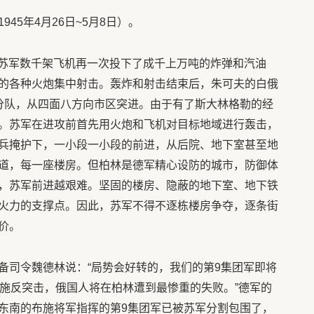
45年4月26日~5月8日）。
空，苏军数千架飞机再一次投下了成千上万吨的炸弹和汽油
的各种火炮集中射击。轰炸和射击结束后，朱可夫的白俄
分队，从四面八方向市区突进。由于有了斯大林格勒的经
。苏军在进攻前首先用火炮和飞机对目标地域进行轰击，
兵掩护下，一小段一小段的前进，从后院、地下室甚至地
道，每一座楼房。但柏林是德军精心设防的城市，防御体
，苏军前进越艰难。坚固的楼房、隐蔽的地下室、地下铁
火力的支撑点。因此，苏军不得不逐栋楼房争夺，逐条街
价。
备司令魏德林说：“局势会好转的，我们的第9集团军即将
实施反突击，俄国人将在柏林遭到最惨重的失败。”德军的
东南的布施将军指挥的第9集团军已被苏军分割包围了，