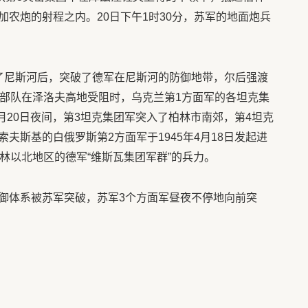
农炮的射程之内。20日下午1时30分，苏军的地面炮兵
了尼斯河后，突破了德军在尼斯河的防御地带，尔后强渡
的部队在泽洛夫高地受阻时，乌克兰第1方面军的各坦克集
4月20日夜间，第3坦克集团军突入了柏林市南郊，第4坦克
夫斯基的白俄罗斯第2方面军于1945年4月18日发起进
林以北地区的德军“维斯瓦集团军群”的兵力。
御体系被苏军突破，苏军3个方面军昼夜不停地向前突