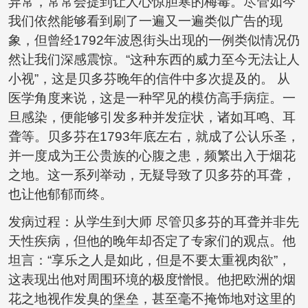
异常，常常会提到让人心惊胆寒的梅毒。尽管如今
我们依然能够看到刷了一遍又一遍类似广告的现
象，但曾经1792年波恩街头出现的一例类似情况仍
然让我们深感震惊。“这种东西的威力至今无法让人
小视”，这是贝多芬晚年的信件中多次提及的。 从
医学角度来说，这是一种罕见的模仿高手病症。一
旦感染，便能够引发多种并发症状，诸如耳鸣、耳
聋等。贝多芬在1793年底左右，就成了公认乐圣，
并一度成为王公贵族的心腹之患，频繁出入于烟花
之地。这一系列举动，无疑导致了贝多芬的耳聋，
也让他郁郁而终。
发病过程：从学生到大师 尽管贝多芬的耳聋并非先
天性疾病，但他的晚年却否定了专家们的观点。他
坦言：“享乐之人是如此，但是不要太重视肉欲”，
这表现出他对周围环境的极度憎恨。他把欧洲的烟
花之地视作发臭的堡垒，甚至毫不掩饰地对这里的