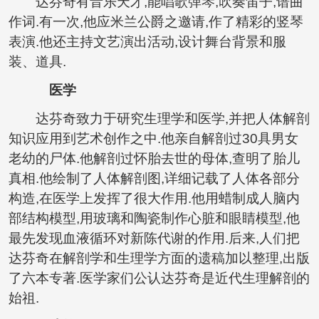
达芬奇有音乐天才,能唱歌弹琴,吹奏笛子,谱曲
作词.有一次,他应米兰公爵之邀请,作了精彩的竖琴
表演.他还主持文艺演出活动,设计舞台背景和服
装、道具.
医学
达芬奇致力于研究生理学和医学,并把人体解剖
知识应用到艺术创作之中.他亲自解剖过30具男女
老幼的尸体.他解剖过怀胎去世的母体,查明了胎儿
真相.他绘制了人体解剖图,详细记载了人体各部分
构造,在医学上发挥了很大作用.他用蜡制成人脑内
部结构模型,用玻璃和陶瓷制作心脏和眼睛模型,他
最先发现血液循环对新陈代谢的作用.后来,人们把
达芬奇在解剖学和生理学方面的遗稿加以整理,出版
了六本专著.医学家们公认达芬奇是近代生理解剖的
始祖.