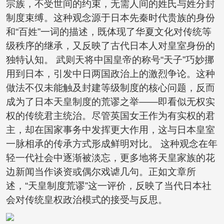
宗族，不受世间的约束，无需人间的姓氏与姓分封
制度束缚。这种观念源于日本先秦时代贵族的身份
和“百姓”一词的描述，既体现了华夏文化对传统等
级秩序的继承，又反映了古代日本人对皇室身份的
独特认知。 武则天将中国皇帝的称号“天子”巧妙挪
用到日本，引发中日两国政治上的激烈争论。这种
做法不仅未能触及封建等级制度的核心问题，反而
成为了日本天皇制度的荒谬之举——即看似无权实
权的传统君主统治。尽管英国女王作为有实权的君
主，却在国家事务中发挥更大作用，这与日本皇室
一脉相承的传承方式形成鲜明对比。 这种观念在年
轻一代社会中逐渐被淡忘，更多地将天皇家族的花
边新闻当作谈资或偶尔戏谑几句。正如文章所
述，“天皇制度荒谬”这一评价，反映了当代日本社
会对传统皇权政治模式的接受与反思。