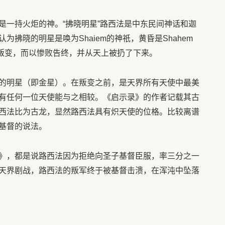
是一持火炬的神。“拂晓明星”路西法是中东民间神话和迦
拂晓的明星是唤为Shaiem的神祇，黄昏是Shahem
动叛变，而以惨败告终，并从天上被扔了下来。
的明星（即金星）。在叛变之前，是天界所有天使中最美
有任何一位天使能与之相较。《启示录》的作者记载其古
西法比为古龙，显然路西法具有炽天使的位格。比较离谱
基督的说法。
》，都是说路西法因为拒绝向圣子基督臣服，率三分之一
天界剧战，路西法的叛军终于被基督击溃，在浑沌中坠落