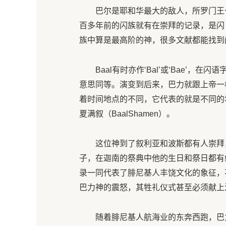
巴尔是耶和华最大的敌人，所罗门王
百多年前的闪族就有在崇拜的记录，是闪
族中算是最高阶的神，很多文献都能找到
Baal有时亦作‘Bal’或‘Bae’，
意思同等。演变到后来，巴力就跟上帝一
着时间地点的不同，它代表的就是不同的地方
夏满叙（BaalShamen）。
这位神到了叙利亚和波斯都有人崇拜
子，在迦南的祭典中他的生日和祭日都有
录一同代表了腓尼基人丰饶文化的象征，
巴力神的震怒，其牲礼仪式甚至必须献上活
随着腓尼基人航海业的东奔西跑，巴