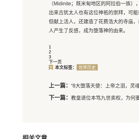
（Midinite；既米甸地区的阿拉伯一族
出来古犹太人也有这位神祇的崇拜，可能
但献上活人，还建造了花费浩大的寺庙，
人产生了反感，成为堕落神的由来。
1
2
3
下一页
本文标签：
世界历史
上一篇：
“8大堕落天使：上帝之泪，灵
下一篇：
教皇退位本笃九世卖权，为何
相关文章