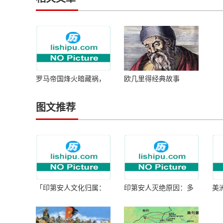
罗马帝国烽火暗藏祸，
欧几里得经典故事
禁卫军公然叫卖帝位
图文推荐
「印第安人文化归属：
印第安人灭绝原因：多
美
何为人类多样性」
因生存压力与文化冲突
谜