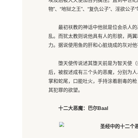
埃及后被大天使加百列擒住。直到中世纪
物”、“地狱之王”、“复仇公子”、淫欲公子
最初祆教的神话中他就是位会杀人的
乱。而犹太教则说他具有人的形貌，两翼
力。据说使用鱼的肝和心脏烧成的灰对他
堕天使传说述其堕天前是为智天使（
后，被叙述成有三个头的恶魔，分别为人
掌和蛇尾，口能吐火，手持涂着剧毒的枪
其犯罪的欲望。
十二大恶魔：
巴尔Baal