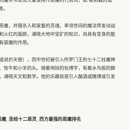
的魔术书发现大量使用作恶魔的代名词，如“被制裁的造
“等。
恶魔，并猎杀人和家畜的灵魂，率领世间的魔法师发动战
和火红的面颜，通晓大地中宝矿的知识，尚具有变身的能
有驱魔的作用。
或说炽天使），而中世纪被引入所罗门王的七十二柱魔神
、牧牛和小羊的头。骑着地狱的包博宇，有着水鸟般的脚
，通晓天文和数学。他的乐趣就是引人酗酒或赌博或引发