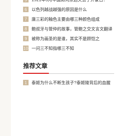
6
以色列越战越强的原因是什么
7
唐三彩的釉色主要由哪三种颜色组成
8
鲍叔牙与管仲的故事，管鲍之交文言文翻译
加原文
9
被称为画圣的是谁，其实不是顾恺之
10
一问三不知指哪三不知
推荐文章
1
泰姬为什么不断生孩子?泰姬陵背后的血腥
故事