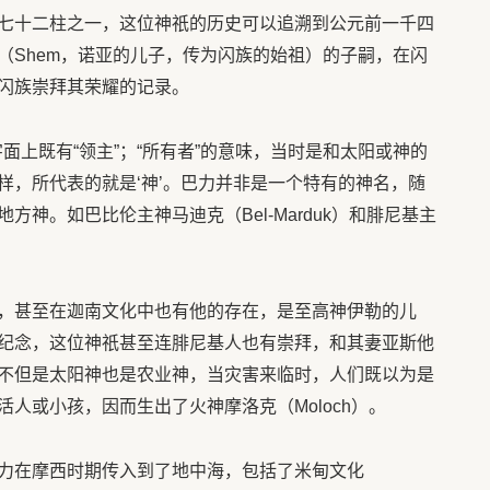
七十二柱之一，这位神祇的历史可以追溯到公元前一千四
（Shem，诺亚的儿子，传为闪族的始祖）的子嗣，在闪
闪族崇拜其荣耀的记录。
在闪语字面上既有“领主”；“所有者”的意味，当时是和太阳或神的
样，所代表的就是‘神’。巴力并非是一个特有的神名，随
神。如巴比伦主神马迪克（Bel-Marduk）和腓尼基主
，甚至在迦南文化中也有他的存在，是至高神伊勒的儿
纪念，这位神祇甚至连腓尼基人也有崇拜，和其妻亚斯他
不但是太阳神也是农业神，当灾害来临时，人们既以为是
人或小孩，因而生出了火神摩洛克（Moloch）。
力在摩西时期传入到了地中海，包括了米甸文化