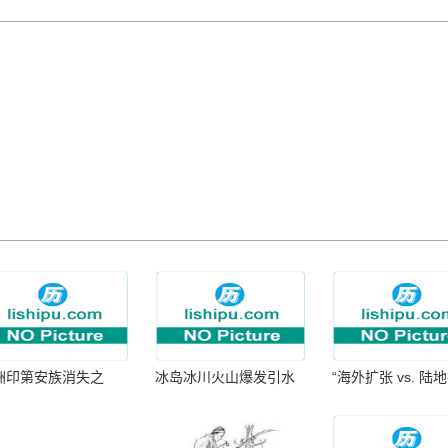
洲印第安族消失之
冰岛冰川火山爆发引水
“海外扩张 vs. 陆
：为何只剩数十族
暴涨 灾难惊人
张：核心差异