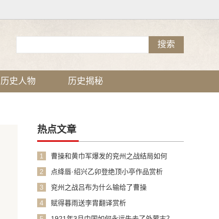
历史人物
历史揭秘
热点文章
1
曹操和黄巾军爆发的兖州之战结局如何
2
点绛唇·绍兴乙卯登绝顶小亭作品赏析
3
兖州之战吕布为什么输给了曹操
4
赋得暮雨送李胄翻译赏析
5
1921年3月中国如何永远失去了外蒙古？