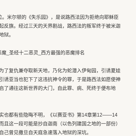
一位。米尔顿的《失乐园》，是说路西法因为拒绝向耶稣臣
起反旗。经过三天的天界剧战，路西法的叛军终于被米迦
地狱。
为了复仇兼夺取新天地，乃化为蛇潜入伊甸园，引诱夏娃
引诱亚当也犯下了这违抗神令的罪，于是路西法如愿使神
启了通往这新世界的大门，自此罪、病、死终于便布地
也都有些隐晦不明，《以赛亚书》第14章第12——14
而且这一段可能是抄自迦南（以色列建国之地的一部份）
自己曾见撒旦自天庭急速落入地狱的深坑。