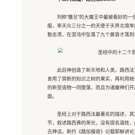
列称“撒旦”的大魔王中最被看好的
服，率天众三分之一的天使于天界北境举
勒击溃，在混沌中坠落了九个晨昏才落到
此后神创造了新天地和人类，路西法
食用了禁断的知识之树的果实，再利用她
的新受造物一同堕落，而且为诸魔神们开
面。
圣经上对于路西法最著名的描述，其实
节，叙述路西弗的荣光，没有提名道姓，
古神话。新约《路加福音》记载耶稣讲论