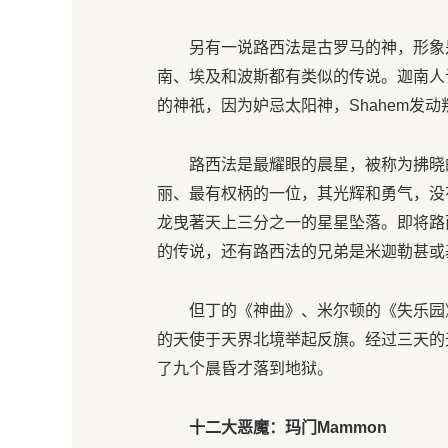
另有一说路西法是古罗马的神，形象
南、埃及和波斯都有类似的传说。迦南人认为
的神祇，因为妒忌太阳神，Shahem发
路西法是最耀眼的晨星，被称为拂晓
丽、最有权柄的一位，其光辉和勇气，没
龙曳著天上三分之一的星星坠落。即将路
的传说，还有路西法的兄弟是米迦勒甚或
但丁的《神曲》、米尔顿的《失乐园
的天使于天界北境举起反旗。经过三天的
了九个晨昏才落到地狱。
十二大恶魔：玛门Mammon