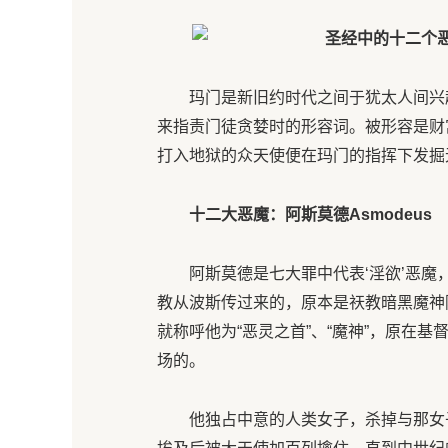
玛门是新旧约时代之间于犹太人间兴
来指责门徒贪婪时的形容词。被形容是财
打入地狱的众天使便在玛门的指挥下发掘
十二大恶魔：
阿斯莫德Asmodeus
阿斯莫德是七大罪中代表‘淫欲’恶
教从波斯传过来的，原本是祆教暗黑魔神
就称呼他为“恶灵之首”、“魔神”，原在
场的。
他独占中意的人类女子，杀掉与那女