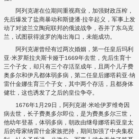
阿列克谢在位期间重视商业，加强财政压榨，
先后爆发了盐商暴动和斯捷潘·拉辛起义，军事上发
动了对波兰立陶宛联邦的俄波战争，吞并了东乌克
兰，试图获得波罗的海出海口，未能成功。
阿列克谢曾经有过两次婚姻，第一任皇后玛利
亚·米罗斯拉夫斯卡娅于1669年去世，先后生育十
三个子女，却只有三个存活至成年，且两个儿子费
奥多尔和伊凡都体弱多病，第二任皇后娜塔莉亚·纳
雷什金娜生育三个子女，其中两个存活，且都身体
健壮，这也诱发了之后的皇位争夺。
1676年1月29日，阿列克谢·米哈伊罗维奇因
病去世，长子费奥多尔即位，是为费奥多尔三世，
他幼年登基，体弱多病，朝政由继母娜塔莉亚皇太
后的母家纳雷什金家族把持，期间加强了中央集权