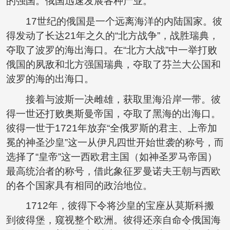
的强国。俄国迅速发展各种产业。
17世纪的俄国是一个远离海洋的内陆国家。彼
得发动了长达21年之久的“北方战争”，战胜瑞典，
夺取了波罗的海出海口。在“北方大战”中一举打败
俄国的夙敌和北方强国瑞典，夺取了芬兰大公国和
波罗的海的出海口。
接着与波斯一决雌雄，获取里海沿岸一带。彼
得一世还打败奥斯曼帝国，夺取了黑海的出海口。
彼得一世于1721年放弃“全俄罗斯的君主、上帝加
冕的神圣沙皇”这一从伊凡四世开始世袭的称号，而
选择了“皇帝”这一西欧君主国（如神圣罗马帝国）
最高统治者的称号，借此象征罗曼诺夫王朝与西欧
的各个国家具有相同的政治地位。
1712年，彼得下令将沙皇的宝座从莫斯科搬
到彼得堡，窥视整个欧洲。彼得还亲自命令俄国海