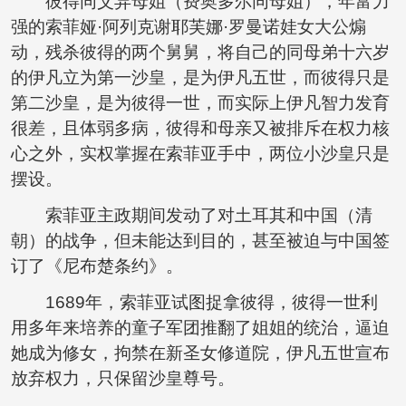
彼得同父异母姐（费奥多尔同母姐），年富力
强的索菲娅·阿列克谢耶芙娜·罗曼诺娃女大公煽
动，残杀彼得的两个舅舅，将自己的同母弟十六岁
的伊凡立为第一沙皇，是为伊凡五世，而彼得只是
第二沙皇，是为彼得一世，而实际上伊凡智力发育
很差，且体弱多病，彼得和母亲又被排斥在权力核
心之外，实权掌握在索菲亚手中，两位小沙皇只是
摆设。
索菲亚主政期间发动了对土耳其和中国（清
朝）的战争，但未能达到目的，甚至被迫与中国签
订了《尼布楚条约》。
1689年，索菲亚试图捉拿彼得，彼得一世利
用多年来培养的童子军团推翻了姐姐的统治，逼迫
她成为修女，拘禁在新圣女修道院，伊凡五世宣布
放弃权力，只保留沙皇尊号。