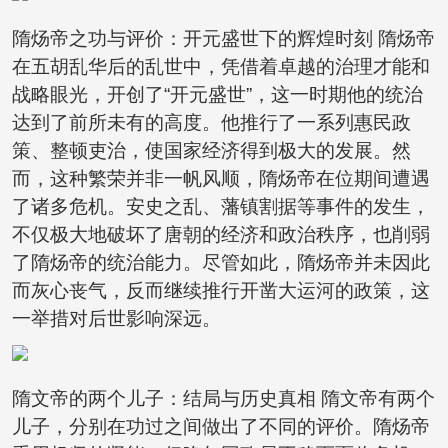
隋炀帝之功与评价：开元盛世下的辉煌时刻 隋炀帝
在五胡乱华后的乱世中，凭借着卓越的治理才能和
战略眼光，开创了“开元盛世”，这一时期他的统治
达到了前所未有的高度。他推行了一系列惠民政
策、整顿吏治，使国家经济得到极大的发展。然
而，这种繁荣并非一帆风顺，隋炀帝在位期间遭遇
了诸多危机。安史之乱、藩镇割据等事件的发生，
不仅极大地破坏了唐朝的经济和政治秩序，也削弱
了隋炀帝的统治能力。尽管如此，隋炀帝并未因此
而灰心丧气，反而继续推行开凿大运河的政策，这
一举措对后世影响深远。
隋文帝的两个儿子：结局与历史真相 隋文帝有两个
儿子，分别在功过之间做出了不同的评价。隋炀帝