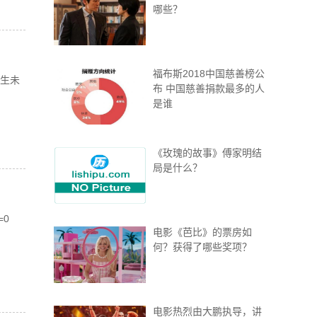
哪些？
福布斯2018中国慈善榜公
浮生未
布 中国慈善捐款最多的人
是谁
《玫瑰的故事》傅家明结
局是什么？
=0
电影《芭比》的票房如
何？获得了哪些奖项？
电影热烈由大鹏执导，讲