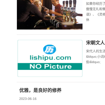
如果你经历
傲慢无礼和
语》、《灵
休
宋朝文人
宋代人的生
&ldquo;
些&ldquo;
优雅，是良好的修养
2023-06-16