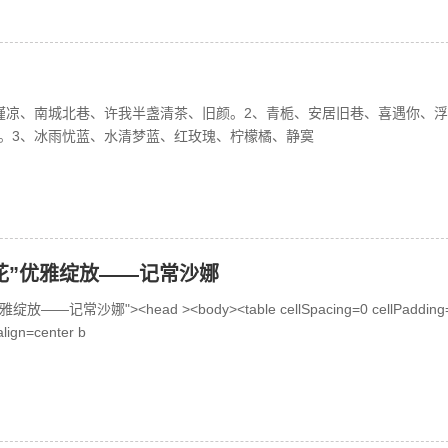
瑾凉、南城北巷、许我半盏清茶、旧颜。2、青栀、安居旧巷、喜遇你、
。3、冰雨忧蓝、水清梦蓝、红玫瑰、柠檬橘、静寞
花”优雅绽放——记常沙娜
放——记常沙娜"><head ><body><table cellSpacing=0 cellPadding
lign=center b