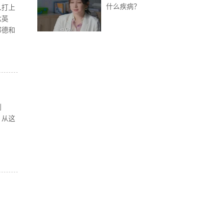
什么疾病？
人打上
念英
邦德和
到
。从这