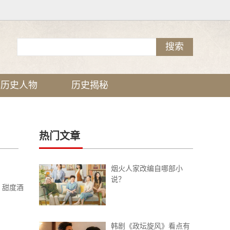
历史人物
历史揭秘
热门文章
烟火人家改编自哪部小
说？
、甜度酒
韩剧《政坛旋风》看点有