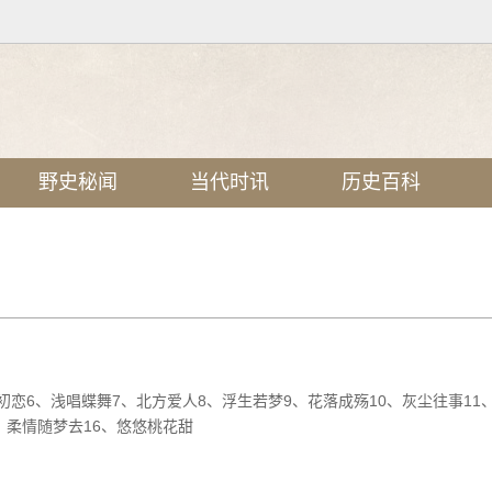
野史秘闻
当代时讯
历史百科
初恋6、浅唱蝶舞7、北方爱人8、浮生若梦9、花落成殇10、灰尘往事11
、柔情随梦去16、悠悠桃花甜