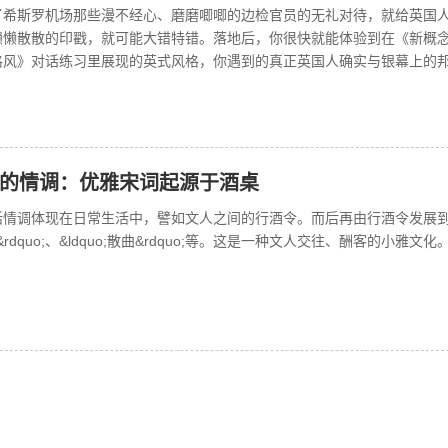
了希斯罗机场那些漫不经心、磨磨唧唧的边检官员的无礼对待，就给英国
懒懒散散的印戳，就可能大错特错。落地后，你很快就能体验到在《新概
格风》对话练习里展现的英式风格，你遇到的真正英国人确实与银幕上的
的情调：优雅宋词起源于酒桌
活情调体现在日常生活中，譬如文人之间的行酒令。而后再由行酒令发展
小词&rdquo;、&ldquo;散曲&rdquo;等。这是一种文人交往、酬客的小雅文化