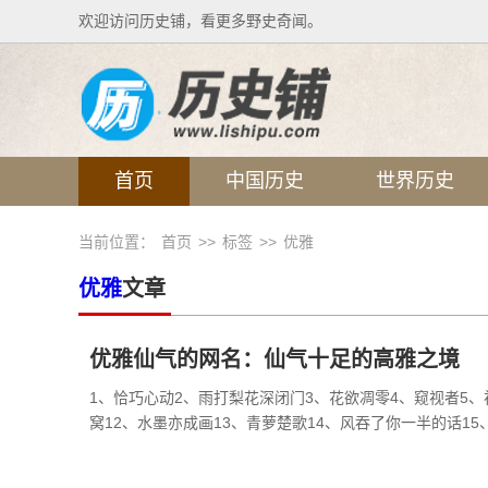
欢迎访问历史铺，看更多野史奇闻。
首页
中国历史
世界历史
当前位置：
首页
>>
标签
>>
优雅
优雅
文章
优雅仙气的网名：仙气十足的高雅之境
1、恰巧心动2、雨打梨花深闭门3、花欲凋零4、窥视者5、
窝12、水墨亦成画13、青萝楚歌14、风吞了你一半的话15