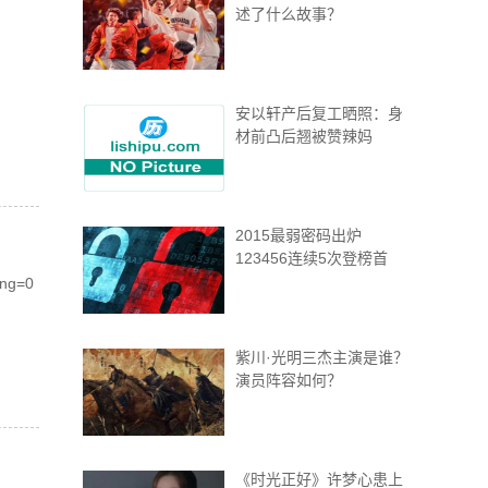
述了什么故事？
安以轩产后复工晒照：身
材前凸后翘被赞辣妈
2015最弱密码出炉
123456连续5次登榜首
ng=0
紫川·光明三杰主演是谁？
演员阵容如何？
《时光正好》许梦心患上