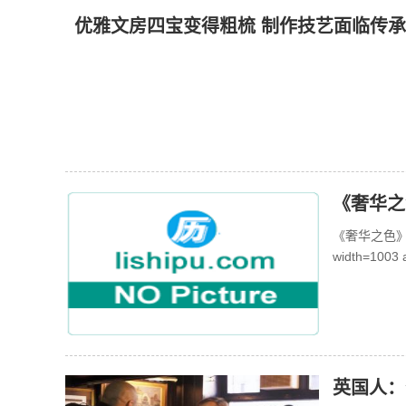
优雅文房四宝变得粗梳 制作技艺面临传
《奢华之
《奢华之色》：步摇
width=1003 a
英国人：