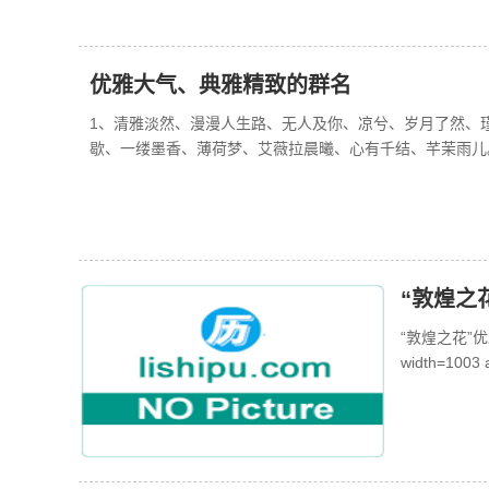
优雅大气、典雅精致的群名
1、清雅淡然、漫漫人生路、无人及你、凉兮、岁月了然、
歇、一缕墨香、薄荷梦、艾薇拉晨曦、心有千结、芊茉雨儿
“敦煌之
“敦煌之花”优雅绽
width=1003 a